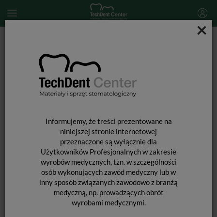
×
Start
MATERIAŁY STOMATOLOGICZNE
MATERIAŁY WYPEŁNIAJĄCE I WIĄŻĄCE
MATERIAŁY WYPEŁNIENIOWE ŚWIATŁOUTWARDZALNE
Evetric BULK Fill / strzykawka 3,5g
Informujemy, że treści prezentowane na
niniejszej stronie internetowej
przeznaczone są wyłącznie dla
Użytkowników Profesjonalnych w zakresie
wyrobów medycznych, tzn. w szczególności
osób wykonujących zawód medyczny lub w
inny sposób związanych zawodowo z branżą
medyczną, np. prowadzących obrót
wyrobami medycznymi.
EVETRIC BULK FILL / STRZYKAWKA