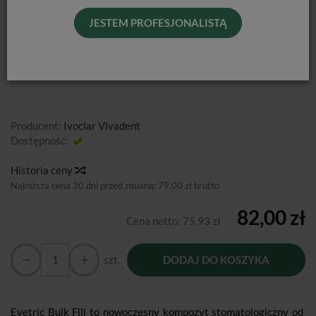
3,5G
JESTEM PROFESJONALISTĄ
Od podanej ceny nie udzielamy dodatkowych rabatów.
Producent:
Ivoclar Vivadent
Dostępność:
Jest
Historia ceny
Najniższa cena 30 dni przed zmianą:
79,00 zł brutto
82,00 zł
Cena netto:
75,93 zł
szt.
DODAJ DO KOSZYKA
Evetric Bulk Fill to nowoczesny kompozyt stomatologiczny od