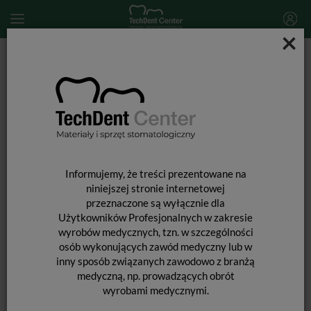
×
Start
MATERIAŁY STOMATOLOGICZNE
PREPARATY STOMATOLOGICZNE
Retrakcja dziąseł
Expasyl / końcówki 40szt.
Informujemy, że treści prezentowane na
niniejszej stronie internetowej
EXPASYL / KOŃCÓWKI 40SZT.
przeznaczone są wyłącznie dla
Użytkowników Profesjonalnych w zakresie
wyrobów medycznych, tzn. w szczególności
osób wykonujących zawód medyczny lub w
Producent:
Kerr
inny sposób związanych zawodowo z branżą
Dostępność:
Jest
medyczną, np. prowadzących obrót
wyrobami medycznymi.
Historia ceny