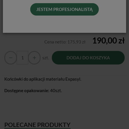
Najniższa cena 30 dni przed zmianą:
180,00 zł brutto
JESTEM PROFESJONALISTĄ
Kształt końcówek:
proste
190,00 zł
Cena netto:
175,93 zł
szt.
DODAJ DO KOSZYKA
Końcówki do aplikacji materiału Expasyl.
Dostępne opakowanie:
40szt.
POLECANE PRODUKTY