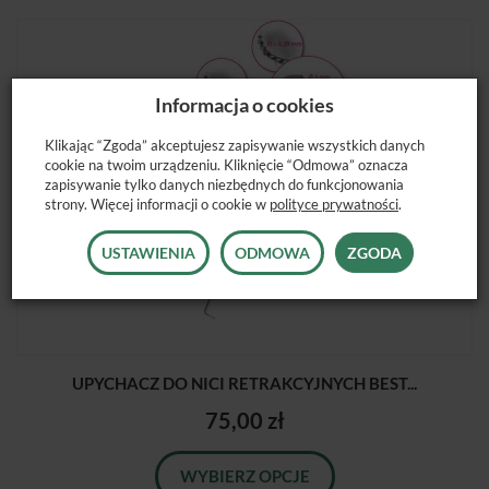
Informacja o cookies
Klikając “Zgoda” akceptujesz zapisywanie wszystkich danych
cookie na twoim urządzeniu. Kliknięcie “Odmowa” oznacza
zapisywanie tylko danych niezbędnych do funkcjonowania
strony. Więcej informacji o cookie w
polityce prywatności
.
USTAWIENIA
ODMOWA
ZGODA
UPYCHACZ DO NICI RETRAKCYJNYCH BEST...
75,00 zł
WYBIERZ OPCJE