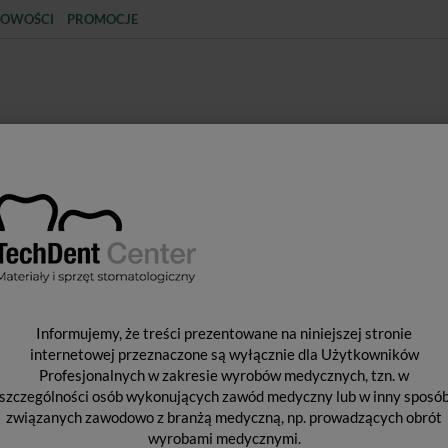
OWOŚCI
PROMOCJE
KCJA
STERYLIZACJA
MATERIAŁY JEDNORAZOWE
SPRZĘT PROTETYCZNY
ŚR
CISKOWE
Masy wyciskowe poliwinylosiloksanowe (A-silikony)
Expr
E
Informujemy, że treści prezentowane na niniejszej stronie
2
internetowej przeznaczone są wyłącznie dla Użytkowników
Profesjonalnych w zakresie wyrobów medycznych, tzn. w
szczególności osób wykonujących zawód medyczny lub w inny sposó
związanych zawodowo z branżą medyczną, np. prowadzących obrót
Od 
wyrobami medycznymi.