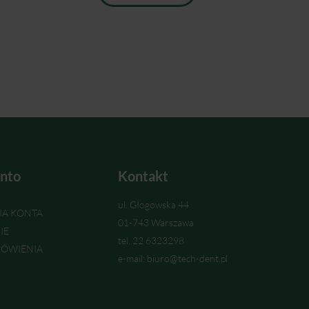
nto
Kontakt
ul. Głogowska 44
IA KONTA
01-743 Warszawa
IE
tel. 22 6323298
ÓWIENIA
e-mail: biuro@tech-dent.pl