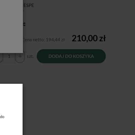
ducent:
3M ESPE
tępność:
Jest
toria ceny
210,00 zł
Cena netto:
194,44 zł
szt.
DODAJ DO KOSZYKA
 do