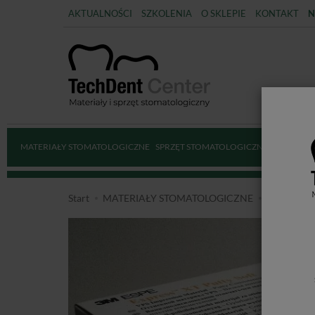
AKTUALNOŚCI
SZKOLENIA
O SKLEPIE
KONTAKT
N
MATERIAŁY STOMATOLOGICZNE
SPRZĘT STOMATOLOGICZNY
DEZYNFE
Start
MATERIAŁY STOMATOLOGICZNE
MASY WY