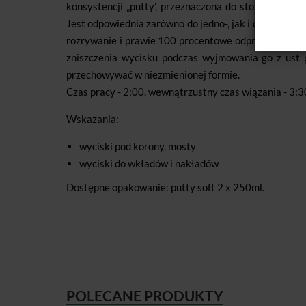
konsystencji „putty', przeznaczona do stosowania 
Jest odpowiednia zarówno do jedno-, jak i dwuczaso
rozrywanie i prawie 100 procentowe odprężenie elas
zniszczenia wycisku podczas wyjmowania go z ust 
przechowywać w niezmienionej formie.
Czas pracy - 2:00, wewnątrzustny czas wiązania - 3:3
Wskazania:
wyciski pod korony, mosty
wyciski do wkładów i nakładów
Dostępne opakowanie: putty soft 2 x 250ml.
POLECANE PRODUKTY