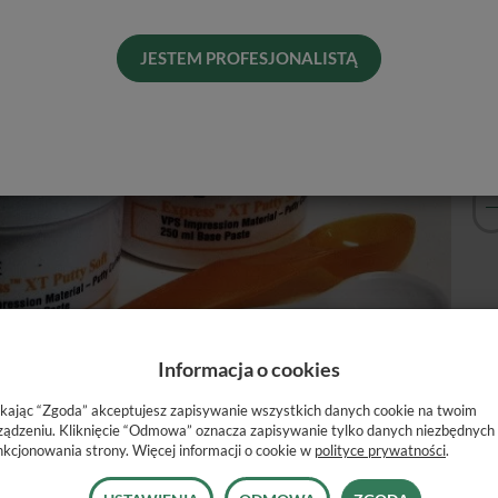
Pro
Dos
JESTEM PROFESJONALISTĄ
His
Informacja o cookies
ikając “Zgoda” akceptujesz zapisywanie wszystkich danych cookie na twoim
ządzeniu. Kliknięcie “Odmowa” oznacza zapisywanie tylko danych niezbędnych
nkcjonowania strony. Więcej informacji o cookie w
polityce prywatności
.
masa wyciskowa nowej generacji. Mieszana ręcznie masa o