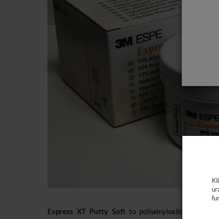
Kl
ur
fu
Express XT Putty Soft
to poliwinylosiloksanowa 