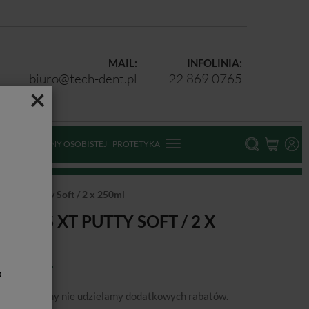
MAIL:
INFOLINIA:
biuro@tech-dent.pl
22 869 0765
×
ODKI OCHRONY OSOBISTEJ
PROTETYKA
ess XT Putty Soft / 2 x 250ml
XPRESS XT PUTTY SOFT / 2 X
50ML
b
podanej ceny nie udzielamy dodatkowych rabatów.