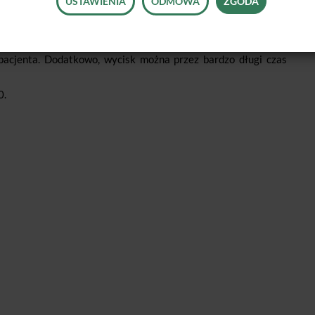
USTAWIENIA
ODMOWA
ZGODA
jako I warstwa przy precyzyjnych wyciskach dwuwarstwowych.
wej techniki pobierania wycisku. Wysoka wytrzymałość masy na
tyczne praktycznie wykluczają ryzyko zniekształcenia czy też
pacjenta. Dodatkowo, wycisk można przez bardzo długi czas
0.