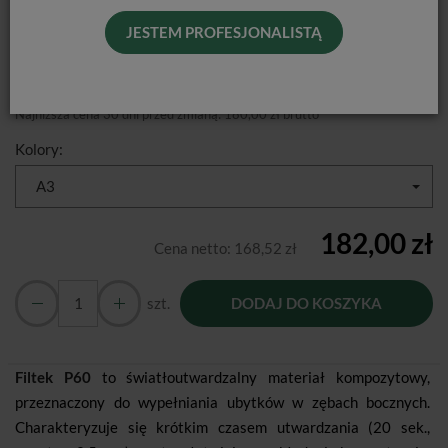
Producent:
3M ESPE
JESTEM PROFESJONALISTĄ
Dostępność:
Jest
Historia ceny
Najniższa cena 30 dni przed zmianą:
180,00 zł brutto
Kolory:
A3
182,00 zł
Cena netto:
168,52 zł
szt.
DODAJ DO KOSZYKA
Filtek P60
to światłoutwardzalny materiał kompozytowy,
przeznaczony do wypełniania ubytków w zębach bocznych.
Charakteryzuje się krótkim czasem utwardzania (20 sek.,