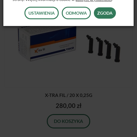
USTAWIENIA
ODMOWA
ZGODA
X-TRA FIL / 20 X 0,25G
280,00 zł
DO KOSZYKA