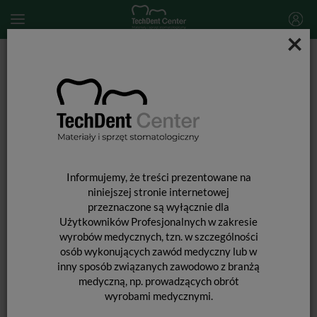
×
Start
MATERIAŁY STOMATOLOGICZNE
MATERIAŁY WYPEŁNIAJĄCE I WIĄŻĄCE
MATERIAŁY WYPEŁNIENIOWE ŚWIATŁOUTWARDZALNE
Filtek P60 / uzup. 4g
Informujemy, że treści prezentowane na
niniejszej stronie internetowej
przeznaczone są wyłącznie dla
Użytkowników Profesjonalnych w zakresie
wyrobów medycznych, tzn. w szczególności
FILTEK P60 / UZUP. 4G
osób wykonujących zawód medyczny lub w
inny sposób związanych zawodowo z branżą
medyczną, np. prowadzących obrót
wyrobami medycznymi.
Od podanych cen nie udzielamy dodatkowych rabatów.