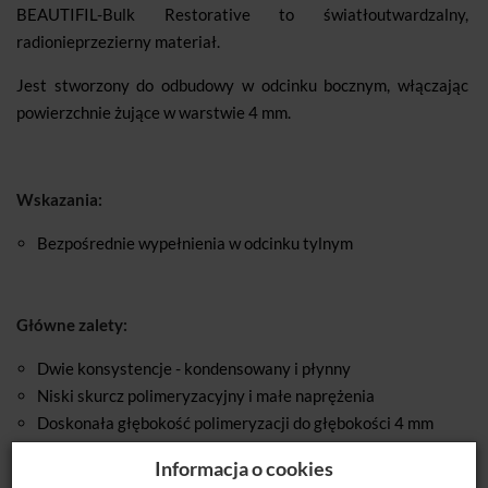
BEAUTIFIL-Bulk Restorative to światłoutwardzalny,
radionieprzezierny materiał.
Jest stworzony do odbudowy w odcinku bocznym, włączając
powierzchnie żujące w warstwie 4 mm.
Wskazania:
Bezpośrednie wypełnienia w odcinku tylnym
Główne zalety:
Dwie konsystencje - kondensowany i płynny
Niski skurcz polimeryzacyjny i małe naprężenia
Doskonała głębokość polimeryzacji do głębokości 4 mm
Neutralizacji kwasu i remineralizacja zębiny
Informacja o cookies
Optymalne dopasowanie koloru (efekt kameleona)