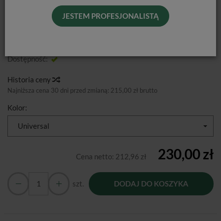
JESTEM PROFESJONALISTĄ
Od podanej ceny nie udzielamy dodatkowych rabatów.
Producent:
Shofu Dental
Dostępność:
Jest
Historia ceny
Najniższa cena 30 dni przed zmianą:
215,00 zł brutto
Kolor:
Universal
230,00 zł
Cena netto:
212,96 zł
szt.
DODAJ DO KOSZYKA