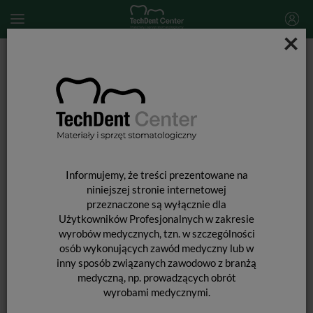
×
Start
MATERIAŁY STOMATOLOGICZNE
MATERIAŁY WYPEŁNIAJĄCE I WIĄŻĄCE
MATERIAŁY WYPEŁNIENIOWE ŚWIATŁOUTWARDZALNE
Beautifil Bulk Resortative / 4,5g
Informujemy, że treści prezentowane na
niniejszej stronie internetowej
przeznaczone są wyłącznie dla
Użytkowników Profesjonalnych w zakresie
wyrobów medycznych, tzn. w szczególności
osób wykonujących zawód medyczny lub w
inny sposób związanych zawodowo z branżą
medyczną, np. prowadzących obrót
BEAUTIFIL BULK RESORTATIVE / 4,5G
wyrobami medycznymi.