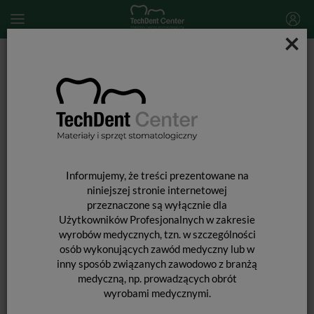
×
Start
MATERIAŁY STOMATOLOGICZNE
ENDODONCJA
Narzędzia kanałowe
FlexMaster IntroFile / 6 szt.
Informujemy, że treści prezentowane na
niniejszej stronie internetowej
przeznaczone są wyłącznie dla
Użytkowników Profesjonalnych w zakresie
wyrobów medycznych, tzn. w szczególności
osób wykonujących zawód medyczny lub w
inny sposób związanych zawodowo z branżą
medyczną, np. prowadzących obrót
wyrobami medycznymi.