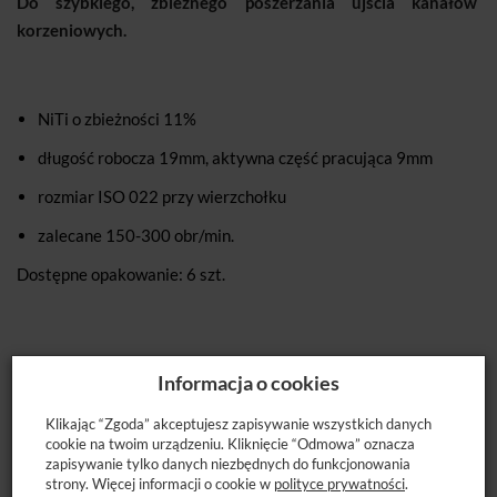
Do szybkiego, zbieżnego poszerzania ujścia kanałów
korzeniowych.
NiTi o zbieżności 11%
długość robocza 19mm, aktywna część pracująca 9mm
rozmiar ISO 022 przy wierzchołku
zalecane 150-300 obr/min.
Dostępne opakowanie: 6 szt.
Informacja o cookies
POLECANE PRODUKTY
Klikając “Zgoda” akceptujesz zapisywanie wszystkich danych
cookie na twoim urządzeniu. Kliknięcie “Odmowa” oznacza
zapisywanie tylko danych niezbędnych do funkcjonowania
strony. Więcej informacji o cookie w
polityce prywatności
.