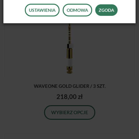
USTAWIENIA
ODMOWA
ZGODA
WAVEONE GOLD GLIDER / 3 SZT.
218,00 zł
WYBIERZ OPCJE