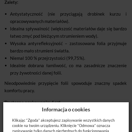
Zalety:
Antystatyczność (nie przyciągają drobinek kurzu i
opracowywanych materiałów).
Idealna spływalność (większość materiałów daje się bardzo
łatwo zmyć pod bieżącym strumieniem wody).
Wysoka antyrefleksyjność – zastosowana folia przyjmuje
bardzo mało strumieni światła.
Niemal 100 % przejrzystości (99,75%).
Idealnie dobrana łamliwość, co ma zasadnicze znaczenie
przy żywotności danej folii.
Nieodpowiednie przypięcie folii spowoduje znaczny spadek
komfortu pracy.
Dostępne opakowanie:
4 szt.
Informacja o cookies
Klikając “Zgoda” akceptujesz zapisywanie wszystkich danych
cookie na twoim urządzeniu. Kliknięcie “Odmowa” oznacza
zapisywanie tylko danych niezbędnych do funkcjonowania