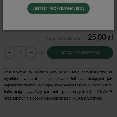
Producent:
Cerkamed
JESTEM PROFESJONALISTĄ
Dostępność:
Jest
Historia ceny
25,00 zł
Cena netto:
20,33 zł
szt.
DODAJ DO KOSZYKA
Zastosowane w naszych przyłbicach folie antystatyczne są
wynikiem wieloletnich poszukiwań folii spełniających jak
największy zakres wymagań stawianych tego typu produktom.
Folie mają najwyższy parametr przezroczystości – 99,75 %
oraz zapewniają doskonałą widoczność i długą żywotność.