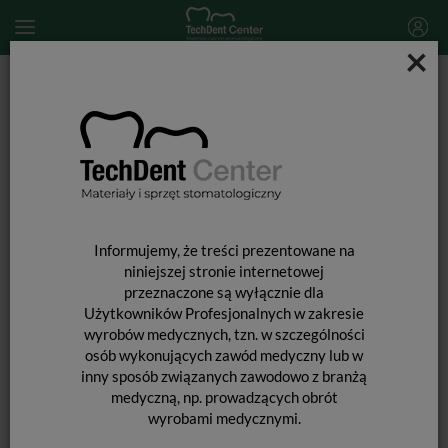
×
Start
ŚRODKI OCHRONY OSOBISTEJ
Folie wymienne do przyłbic Comfort Light / 4 szt.
Informujemy, że treści prezentowane na
niniejszej stronie internetowej
przeznaczone są wyłącznie dla
Użytkowników Profesjonalnych w zakresie
wyrobów medycznych, tzn. w szczególności
osób wykonujących zawód medyczny lub w
FOLIE WYMIENNE DO PRZYŁBIC
inny sposób związanych zawodowo z branżą
medyczną, np. prowadzących obrót
COMFORT LIGHT / 4 SZT.
wyrobami medycznymi.