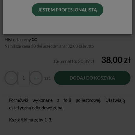
160SZT.
JESTEM PROFESJONALISTĄ
Dostępność:
Jest
Historia ceny
Najniższa cena 30 dni przed zmianą:
32,00 zł brutto
38,00 zł
Cena netto:
30,89 zł
szt.
DODAJ DO KOSZYKA
Formówki wykonane z folii poliestrowej. Ułatwiają
estetyczną odbudowę zęba.
Kształtki na zęby 1-3.