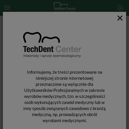
×
Start
MATERIAŁY STOMATOLOGICZNE
MATERIAŁY POMOCNICZE
Formówka Białostocka 1-3 / 160szt.
Informujemy, że treści prezentowane na
niniejszej stronie internetowej
przeznaczone są wyłącznie dla
Użytkowników Profesjonalnych w zakresie
wyrobów medycznych, tzn. w szczególności
osób wykonujących zawód medyczny lub w
inny sposób związanych zawodowo z branżą
medyczną, np. prowadzących obrót
wyrobami medycznymi.
FORMÓWKA BIAŁOSTOCKA 1-3 /