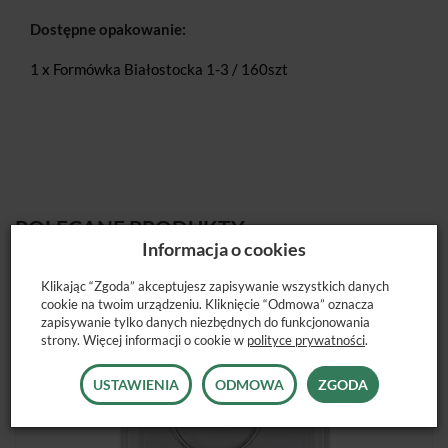
Dostępne opakowanie:
1 x Formówka Białostocka 1-3 / 160szt
POLECANE PRODUKTY
Informacja o cookies
Klikając “Zgoda” akceptujesz zapisywanie wszystkich danych
cookie na twoim urządzeniu. Kliknięcie “Odmowa” oznacza
zapisywanie tylko danych niezbędnych do funkcjonowania
strony. Więcej informacji o cookie w
polityce prywatności
.
USTAWIENIA
ODMOWA
ZGODA