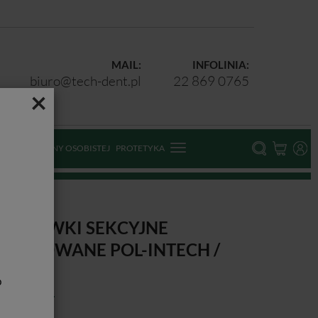
MAIL:
INFOLINIA:
biuro@tech-dent.pl
22 869 0765
×
ODKI OCHRONY OSOBISTEJ
PROTETYKA
ORMÓWKI SEKCYJNE
ROFILOWANE POL-INTECH /
0SZT.
b