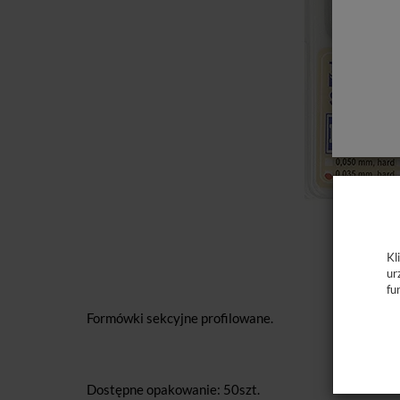
Kl
ur
fu
Formówki sekcyjne profilowane.
Dostępne opakowanie: 50szt.