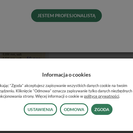
Pro
Dos
JESTEM PROFESJONALISTĄ
His
Rod
Informacja o cookies
ikając “Zgoda” akceptujesz zapisywanie wszystkich danych cookie na twoim
ządzeniu. Kliknięcie “Odmowa” oznacza zapisywanie tylko danych niezbędnych
nkcjonowania strony. Więcej informacji o cookie w
polityce prywatności
.
USTAWIENIA
ODMOWA
ZGODA