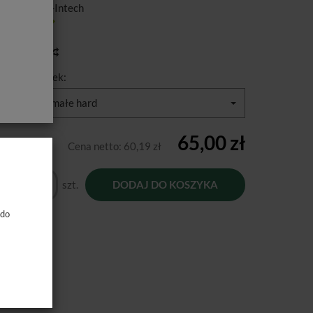
ducent:
Pol-Intech
tępność:
Jest
toria ceny
zaj formówek:
0,035mm / małe hard
65,00 zł
Cena netto:
60,19 zł
szt.
DODAJ DO KOSZYKA
 do