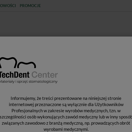
OWOŚCI
PROMOCJE
KCJA
STERYLIZACJA
MATERIAŁY JEDNORAZOWE
SPRZĘT PROTETYCZNY
ŚR
ŁY POMOCNICZE
Formówki sekcyjne profilowane Pol-Intech / 50szt.
F
Informujemy, że treści prezentowane na niniejszej stronie
P
internetowej przeznaczone są wyłącznie dla Użytkowników
Profesjonalnych w zakresie wyrobów medycznych, tzn. w
5
szczególności osób wykonujących zawód medyczny lub w inny sposó
związanych zawodowo z branżą medyczną, np. prowadzących obrót
wyrobami medycznymi.