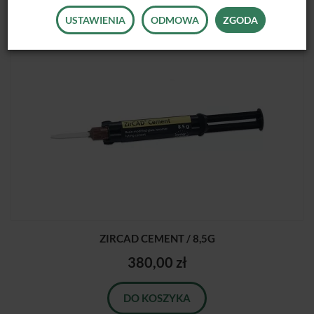
USTAWIENIA
ODMOWA
ZGODA
ZIRCAD CEMENT / 8,5G
380,00 zł
DO KOSZYKA