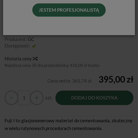
Fuji I
to glasjonomerowy materiał do cementowania, skuteczny
JESTEM PROFESJONALISTĄ
w wielu rutynowych procedurach cementowania.
Od podanej ceny nie udzialmy dodatkowych rabatów.
Producent:
GC
Dostępność:
Jest
Historia ceny
Najniższa cena 30 dni przed obniżką:
410,00 zł brutto
395,00 zł
Cena netto:
365,74 zł
szt.
DODAJ DO KOSZYKA
Fuji I to glasjonomerowy materiał do cementowania, skuteczny
w wielu rutynowych procedurach cementowania.