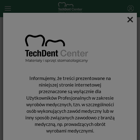
×
Start
MATERIAŁY STOMATOLOGICZNE
CEMENTOWANIE UZUPEŁNIEŃ PROTETYCZNYCH
Fuji I / 50 kapsułek
Informujemy, że treści prezentowane na
niniejszej stronie internetowej
przeznaczone są wyłącznie dla
Użytkowników Profesjonalnych w zakresie
wyrobów medycznych, tzn. w szczególności
osób wykonujących zawód medyczny lub w
inny sposób związanych zawodowo z branżą
FUJI I / 50 KAPSUŁEK
medyczną, np. prowadzących obrót
wyrobami medycznymi.