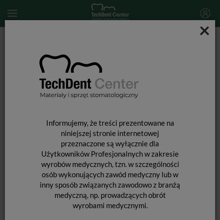
×
Start
MATERIAŁY STOMATOLOGICZNE
MATERIAŁY WYPEŁNIAJĄCE I WIĄŻĄCE
MATERIAŁY WYPEŁNIENIOWE ŚWIATŁOUTWARDZALNE
G-aenial A'CHORD Core Kit
Informujemy, że treści prezentowane na
niniejszej stronie internetowej
przeznaczone są wyłącznie dla
Użytkowników Profesjonalnych w zakresie
wyrobów medycznych, tzn. w szczególności
osób wykonujących zawód medyczny lub w
inny sposób związanych zawodowo z branżą
medyczną, np. prowadzących obrót
wyrobami medycznymi.