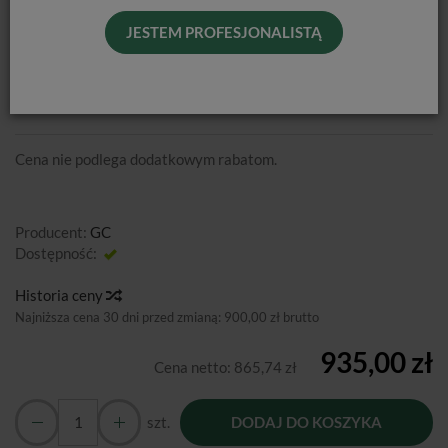
JESTEM PROFESJONALISTĄ
G-AENIAL A'CHORD CORE KIT
Cena nie podlega dodatkowym rabatom.
Producent:
GC
Dostępność:
Jest
Historia ceny
Najniższa cena 30 dni przed zmianą:
900,00 zł brutto
935,00 zł
Cena netto:
865,74 zł
szt.
DODAJ DO KOSZYKA