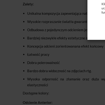
Zalety:
Kl
ur
fu
Unikalna kompozycja zapewniająca naturalne odbic
Wysokie rozpraszanie światła gwarantujące niew
Odbudowa z pojedynczym odcieniem jest estetyczni
Bardziej niezwykłe efekty estetyczne można uzys
Koncepcja odcieni zorientowanana efekt końcowy
Łatwość pracy
Dobra polerowalność
Bardzo dobra widoczność na zdjęciach rtg.
Wysoka odporność na złamanie oraz duża wy
elastyczności
Dostępne kolory:
Odcienie Anterior: