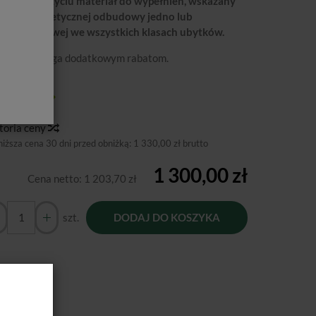
yjazny w użyciu materiał do wypełnień, wskazany
wysokoestetycznej odbudowy jedno lub
loodcieniowej we wszystkich klasach ubytków.
a nie podlega dodatkowym rabatom.
ducent:
GC
tępność:
Jest
toria ceny
niższa cena 30 dni przed obniżką:
1 330,00 zł brutto
1 300,00 zł
Cena netto:
1 203,70 zł
szt.
DODAJ DO KOSZYKA