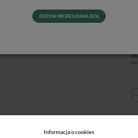
Prz
do 
wie
JESTEM PROFESJONALISTĄ
Cen
Pro
Dos
His
Naj
czem rozpraszający światło tak, jak naturalna tkanka zęba.
acjenta. Zapewnia doskonałą, niewidoczną estetykę.
Informacja o cookies