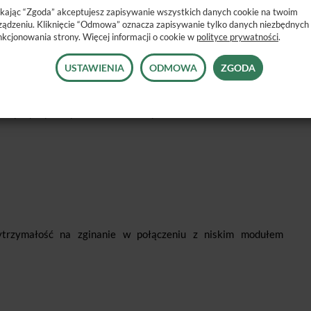
ikając “Zgoda” akceptujesz zapisywanie wszystkich danych cookie na twoim
ządzeniu. Kliknięcie “Odmowa” oznacza zapisywanie tylko danych niezbędnych
nkcjonowania strony. Więcej informacji o cookie w
polityce prywatności
.
ie światła
idoczność
USTAWIENIA
ODMOWA
ZGODA
e „niewidoczną'.
kać przy wykorzystaniu dodatkowych odcieni.
trzymałość na zginanie w połączeniu z niskim modułem