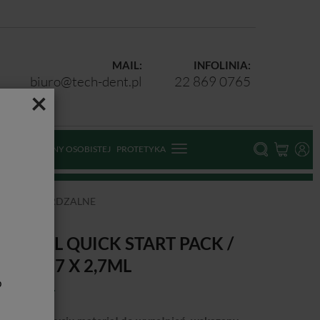
MAIL:
INFOLINIA:
biuro@tech-dent.pl
22 869 0765
×
ODKI OCHRONY OSOBISTEJ
PROTETYKA
IATŁOUTWARDZALNE
-AENIAL QUICK START PACK /
ESTAW 7 X 2,7ML
b