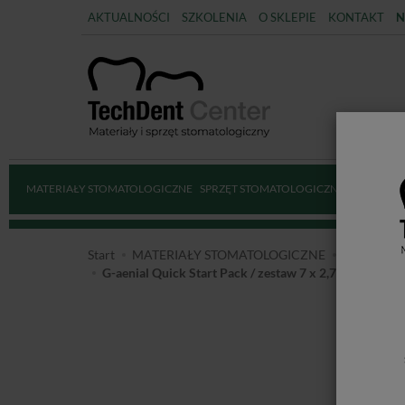
AKTUALNOŚCI
SZKOLENIA
O SKLEPIE
KONTAKT
N
MATERIAŁY STOMATOLOGICZNE
SPRZĘT STOMATOLOGICZNY
DEZYNFE
Start
MATERIAŁY STOMATOLOGICZNE
MATERIAŁ
G-aenial Quick Start Pack / zestaw 7 x 2,7ml