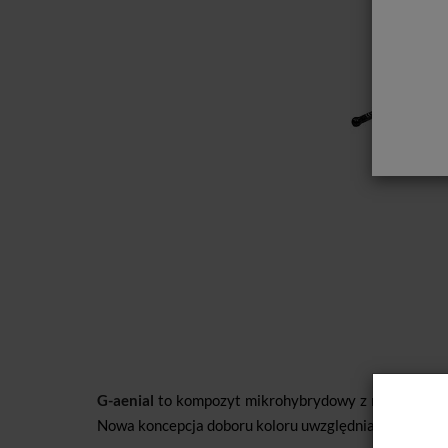
G-aenial
to kompozyt mikrohybrydowy z nanowypełnia
Nowa koncepcja doboru koloru uwzględniająca wiek p