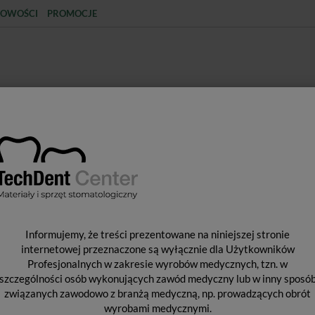
OWOŚCI
PROMOCJE
KCJA
STERYLIZACJA
MATERIAŁY JEDNORAZOWE
SPRZĘT PROTETYCZNY
ŚR
Y WYPEŁNIAJĄCE I WIĄŻĄCE
MATERIAŁY WYPEŁNIENIOWE ŚW
Informujemy, że treści prezentowane na niniejszej stronie
G
internetowej przeznaczone są wyłącznie dla Użytkowników
Z
Profesjonalnych w zakresie wyrobów medycznych, tzn. w
szczególności osób wykonujących zawód medyczny lub w inny sposó
związanych zawodowo z branżą medyczną, np. prowadzących obrót
wyrobami medycznymi.