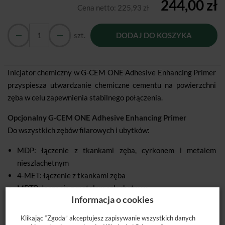
244,00 zł
Cena netto:
225,93 zł
szt.
DODAJ DO KOSZYKA
Inicjator chemiczny w G-CEM ONE Adhesive Enhancing Primer
przyspiesza utwardzanie chemiczne cementu na powierzchni
zęba w celu zapewnienia stabilnego połączenia.
Opcjonalny G-CEM ONE Adhesive Enhancing Primer
Do wszystkich zębów filarowych i ubytków:
MDP: łączenie z tkankami zęba, cyrkonem i metalem
nieszlachetnym
4-MET: łączenie z tkankami zęba
MDTP: łączenie z metalem szlachetnym
Informacja o cookies
Akcelerator – Silne połączenie z zębem filarowym i ubytkiem
dzięki funkcji GC Touch Cure
Klikając “Zgoda” akceptujesz zapisywanie wszystkich danych