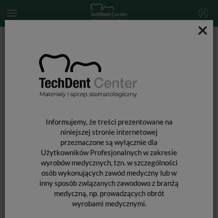
×
Start
MATERIAŁY STOMATOLOGICZNE
CEMENTOWANIE UZUPEŁNIEŃ PROTETYCZNYCH
G-CEM ONE Adhesive Enhancing Primer / 4ml
Informujemy, że treści prezentowane na
niniejszej stronie internetowej
przeznaczone są wyłącznie dla
Użytkowników Profesjonalnych w zakresie
wyrobów medycznych, tzn. w szczególności
osób wykonujących zawód medyczny lub w
inny sposób związanych zawodowo z branżą
medyczną, np. prowadzących obrót
wyrobami medycznymi.