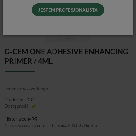
JESTEM PROFESJONALISTĄ
G-CEM ONE ADHESIVE ENHANCING
PRIMER / 4ML
Jeden do wszystkiego!
Producent:
GC
Dostępność:
Jest
Historia ceny
Najniższa cena 30 dni przed zmianą:
235,00 zł brutto