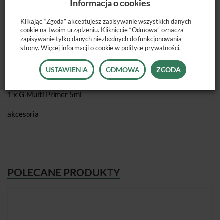
Informacja o cookies
Klikając “Zgoda” akceptujesz zapisywanie wszystkich danych
cookie na twoim urządzeniu. Kliknięcie “Odmowa” oznacza
Dostępne opakowanie:
zapisywanie tylko danych niezbędnych do funkcjonowania
strony. Więcej informacji o cookie w
polityce prywatności
.
2 x strzykawka G-CEM ONE 4,6g (A2 i TR)
USTAWIENIA
ODMOWA
ZGODA
1 x G-Premio Bond 5ml
1 x G-Multi Primer 5ml
akcesoria
POLECANE PRODUKTY