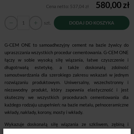
580,00 zł
Cena netto:
537,04 zł
szt.
DODAJ DO KOSZYKA
G-CEM ONE to samoadhezyjny cement na bazie żywicy do
upraszczania wszystkich procedur cementowania. G-CEM ONE
łączy w sobie wysoką siłę wiązania, łatwe czyszczenie i
długotrwałą estetykę, a także doskonałą zdolność
samoutwardzania dla szerokiego zakresu wskazań w jednym
rozwiązaniu produktowym. Uniwersalny, wszechstronny i
niezawodny produkt, który zapewnia elastyczność i jest
skuteczny we wszystkich procedurach cementowania dla
każdego rodzaju uzupełnień: na bazie metalu, pełnoceramiczne
wkłady, nakłady, korony, mosty i wkłady.
Wykazuje doskonałą siłę wiązania ze szkliwem, zębiną i
wszystkimi uzupełnieniami pośrednimi.