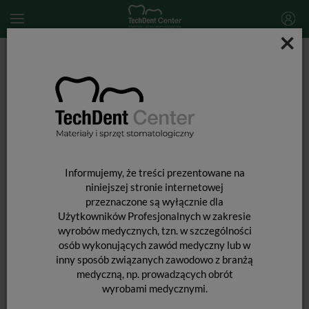
×
Start
MATERIAŁY STOMATOLOGICZNE
CEMENTOWANIE UZUPEŁNIEŃ PROTETYCZNYCH
G-CEM ONE Universal System Kit
Informujemy, że treści prezentowane na
niniejszej stronie internetowej
przeznaczone są wyłącznie dla
Użytkowników Profesjonalnych w zakresie
wyrobów medycznych, tzn. w szczególności
osób wykonujących zawód medyczny lub w
inny sposób związanych zawodowo z branżą
medyczną, np. prowadzących obrót
wyrobami medycznymi.