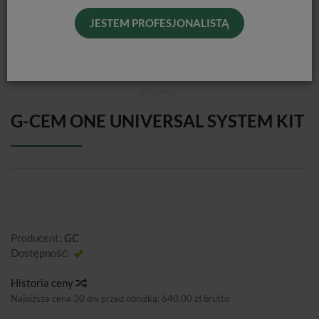
JESTEM PROFESJONALISTĄ
G-CEM ONE UNIVERSAL SYSTEM KIT
Producent:
GC
Dostępność:
Jest
Historia ceny
Najniższa cena 30 dni przed obniżką:
640,00 zł brutto