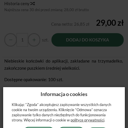
Historia ceny
Najniższa cena 30 dni przed zmianą:
28,00 zł brutto
29,00 zł
Cena netto:
26,85 zł
szt.
DODAJ DO KOSZYKA
Niebieskie końcówki do aplikacji, zakładane na trzymadełko,
zakończone puszkiem średniej wielkości.
Dostępne opakowanie: 100 szt.
Informacja o cookies
Klikając “Zgoda” akceptujesz zapisywanie wszystkich danych
cookie na twoim urządzeniu. Kliknięcie “Odmowa” oznacza
POLECANE PRODUKTY
zapisywanie tylko danych niezbędnych do funkcjonowania
strony. Więcej informacji o cookie w
polityce prywatności
.