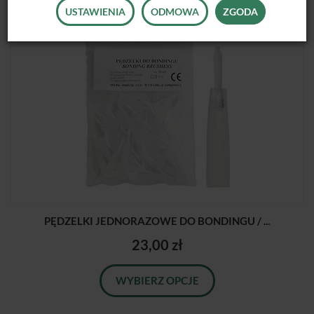
USTAWIENIA
ODMOWA
ZGODA
PĘDZELKI JEDNORAZOWE DO BONDINGU / ...
23,00 zł
WYBIERZ OPCJE