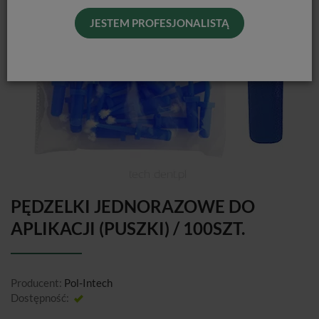
JESTEM PROFESJONALISTĄ
PĘDZELKI JEDNORAZOWE DO
APLIKACJI (PUSZKI) / 100SZT.
Producent:
Pol-Intech
Dostępność:
Jest