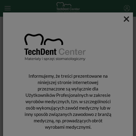
×
Start
MATERIAŁY STOMATOLOGICZNE
MATERIAŁY POMOCNICZE
Garrison Composi-Tight 3D Fusion Kliny / 100szt.
Informujemy, że treści prezentowane na
niniejszej stronie internetowej
przeznaczone są wyłącznie dla
Użytkowników Profesjonalnych w zakresie
wyrobów medycznych, tzn. w szczególności
osób wykonujących zawód medyczny lub w
inny sposób związanych zawodowo z branżą
medyczną, np. prowadzących obrót
wyrobami medycznymi.