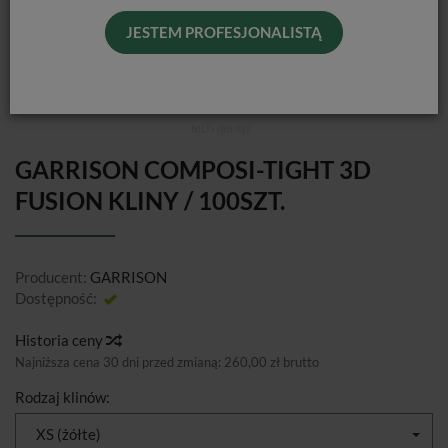
JESTEM PROFESJONALISTĄ
GARRISON COMPOSI-TIGHT 3D
FUSION KLINY / 100SZT.
Producent:
GARRISON
Dostępność:
Jest
Historia ceny
Najniższa cena 30 dni przed zmianą:
260,00 zł brutto
Rodzaj klinów:
XS (żółte)