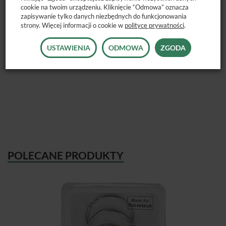
cookie na twoim urządzeniu. Kliknięcie “Odmowa” oznacza
Nadają się do stosowania z każdym rodzjem matryc i pasków.
zapisywanie tylko danych niezbędnych do funkcjonowania
strony. Więcej informacji o cookie w
polityce prywatności
.
USTAWIENIA
ODMOWA
ZGODA
Dostępne opakowanie: 100szt.
POLECANE PRODUKTY