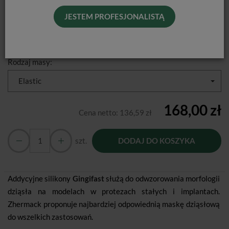
Producent:
Zhermack
JESTEM PROFESJONALISTĄ
Dostępność:
Jest
Historia ceny
Rodzaj masy:
Elastic
168,00 zł
Cena netto:
136,59 zł
szt.
DODAJ DO KOSZYKA
Addycyjne silikony
Gingifast
służą do odwzorowania morfologii
dziąsła na modelach w protezach stałych i implantach.
Zhermack proponuje najbardziej odpowiednią maskę dziąsłową
do wszelkich zastosowań.