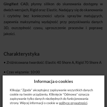
Gingifast CAD
, płynny silikon do skanowania dostępny w
dwóch wersjach, Rigid oraz Elastic. Nadający się do skanowania
i czytelny bez konieczności użycia spray’ów matujących,
zapewnia maksymalną wydajność przy pozyskiwaniu danych
3D, oszczędność czasu, uproszczenie procesów i poprawę
jakości.
Charakterystyka
• Zróżnicowana twardość: Elastic 40 Shore A, Rigid 70 Shore A
• Czas wiązania: 10:00
Informacja o cookies
• Proporcje mieszania 1:1
Klikając “Zgoda” akceptujesz zapisywanie wszystkich danych
cookie na twoim urządzeniu. Kliknięcie “Odmowa” oznacza
zapisywanie tylko danych niezbędnych do funkcjonowania
Dostępne opakowanie:
2 x 50 ml, Separator 10 ml, 12 mixing
strony. Więcej informacji o cookie w
polityce prywatności
.
tips