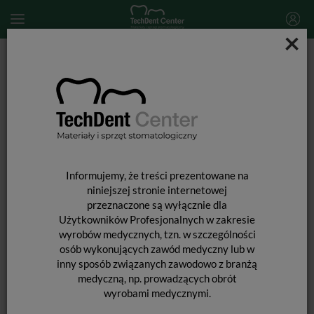
×
Start
MATERIAŁY STOMATOLOGICZNE
MASY WYCISKOWE
Masy wyciskowe poliwinylosiloksanowe (A-silikony)
Gingifast CAD / 2 x 50ml
Informujemy, że treści prezentowane na
niniejszej stronie internetowej
przeznaczone są wyłącznie dla
Użytkowników Profesjonalnych w zakresie
wyrobów medycznych, tzn. w szczególności
osób wykonujących zawód medyczny lub w
inny sposób związanych zawodowo z branżą
GINGIFAST CAD / 2 X 50ML
medyczną, np. prowadzących obrót
wyrobami medycznymi.