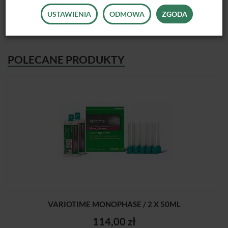
USTAWIENIA
ODMOWA
ZGODA
POLECANE PRODUKTY
VARIOTIME MONOPHASE / 2 X 50ML
114,00 zł