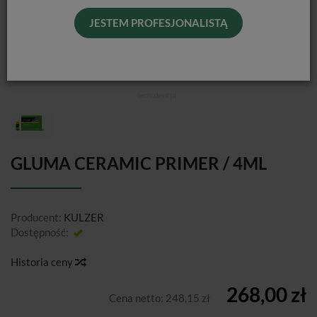
JESTEM PROFESJONALISTĄ
GLUMA CERAMIC PRIMER / 4ML
Producent:
KULZER
Dostępność:
Jest
Historia ceny
268,00 zł
Cena netto:
248,15 zł