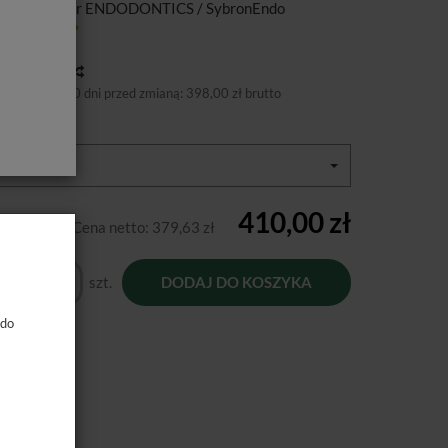
ducent:
Kerr ENDODONTICS / SybronEndo
tępność:
Jest
toria ceny
niższa cena 30 dni przed zmianą:
398,00 zł brutto
miary:
.06 ( F )
410,00 zł
Cena netto:
379,63 zł
szt.
DODAJ DO KOSZYKA
 do