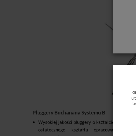
Kl
ur
fu
Pluggery Buchanana Systemu B
Wysokiej jakości pluggery o kształcie ściśle d
ostatecznego kształtu opracowanego kan