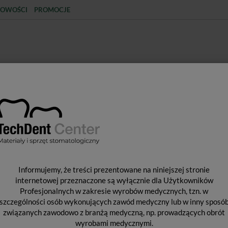
OWOŚCI
PROMOCJE
KCJA
STERYLIZACJA
MATERIAŁY JEDNORAZOWE
SPRZĘT PROTETYCZNY
ŚR
kcesoria do wypełniania kanałów
Plugger Buchanna do Elements Free / I
P
Informujemy, że treści prezentowane na niniejszej stronie
EL
internetowej przeznaczone są wyłącznie dla Użytkowników
Profesjonalnych w zakresie wyrobów medycznych, tzn. w
szczególności osób wykonujących zawód medyczny lub w inny sposó
związanych zawodowo z branżą medyczną, np. prowadzących obrót
Pl
wyrobami medycznymi.