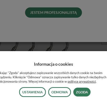
Pro
Dos
JESTEM PROFESJONALISTĄ
His
Naj
Roz
Informacja o cookies
ikając “Zgoda” akceptujesz zapisywanie wszystkich danych cookie na twoim
ządzeniu. Kliknięcie “Odmowa” oznacza zapisywanie tylko danych niezbędnych
nkcjonowania strony. Więcej informacji o cookie w
polityce prywatności
.
USTAWIENIA
ODMOWA
ZGODA
opasowanym do
ału (giętka