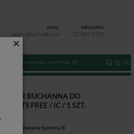
MAIL:
INFOLINIA:
biuro@tech-dent.pl
22 869 0765
×
ODKI OCHRONY OSOBISTEJ
PROTETYKA
C / 1 szt.
LUGGER BUCHANNA DO
EMENTS FREE / IC / 1 SZT.
b
uggery Buchanana Systemu B