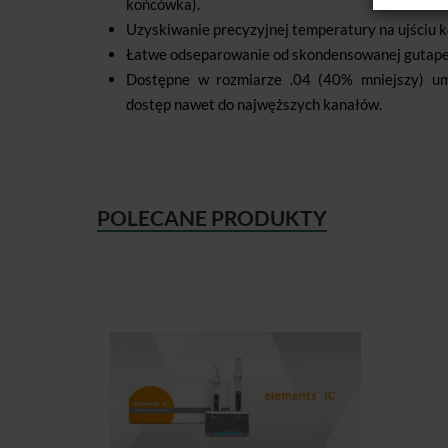
końcówka).
Uzyskiwanie precyzyjnej temperatury na ujściu 
Łatwe odseparowanie od skondensowanej gutape
Dostępne w rozmiarze .04 (40% mniejszy) um
dostęp nawet do najwęższych kanałów.
POLECANE PRODUKTY