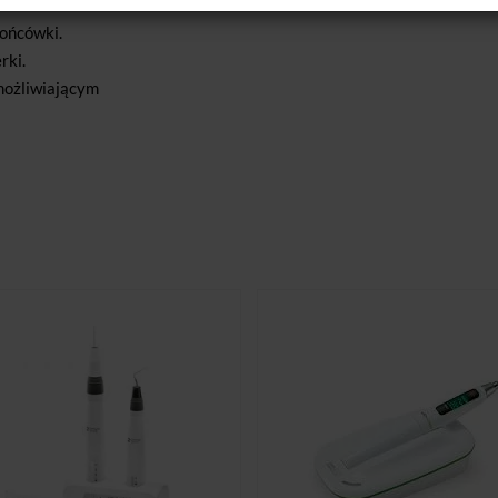
końcówki.
rki.
ożliwiającym