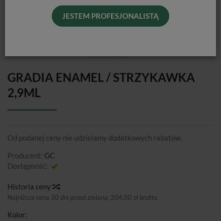
JESTEM PROFESJONALISTĄ
GRADIA ENAMEL / STRZYKAWKA
2,9ML
Od podanej ceny nie udzielamy dodatkowych rabatów.
Producent:
GC
Dostępność:
Jest
Historia ceny
Najniższa cena 30 dni przed zmianą:
204,00 zł brutto
Kolor: