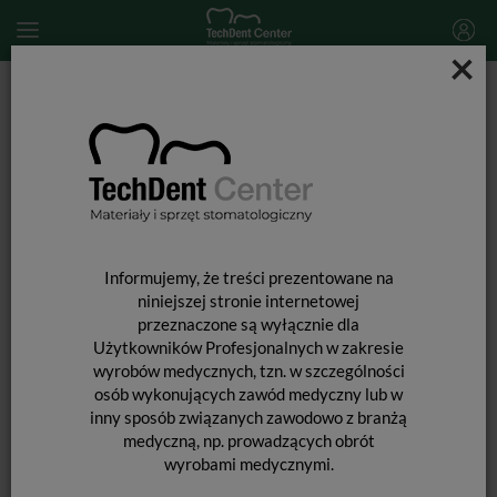
×
Start
PROTETYKA
GRADIA techniczna
Gradia Enamel / strzykawka 2,9ml
Informujemy, że treści prezentowane na
niniejszej stronie internetowej
przeznaczone są wyłącznie dla
Użytkowników Profesjonalnych w zakresie
wyrobów medycznych, tzn. w szczególności
osób wykonujących zawód medyczny lub w
inny sposób związanych zawodowo z branżą
medyczną, np. prowadzących obrót
wyrobami medycznymi.