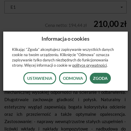
E1
210,00 zł
Cena netto:
194,44 zł
Informacja o cookies
szt.
DODAJ DO KOSZYKA
Klikając “Zgoda” akceptujesz zapisywanie wszystkich danych
cookie na twoim urządzeniu. Kliknięcie “Odmowa” oznacza
zapisywanie tylko danych niezbędnych do funkcjonowania
Światłoutwardzalny mikrohybrydowy kompozyt do
strony. Więcej informacji o cookie w
polityce prywatności
.
wykonywania uzupełnień protetycznych. Stanowi optymalne
połączenie mikrocząseczkowej żywicy z ceramicznym
USTAWIENIA
ODMOWA
ZGODA
wypełniaczem. Materiał o zwiększonej wytrzymałości
mechanicznej wysokiej odporności na ścieranie i odbarwienia.
Długotrwale zachowuje gładkość i połysk. Naturalny i
estetyczny wygląd zapewniają bogata kolorystyka odcienie
oraz ich przezierność a także optymalne opalescencja.
Zastosowanie: - naprawy wewnątrzustne stałych uzupełnień -
licówki wkłady i nakłady kompozytowe - nadbudowa do