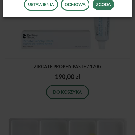
USTAWIENIA
ODMOWA
ZGODA
ZIRCATE PROPHY PASTE / 170G
190,00 zł
DO KOSZYKA