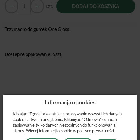
szt.
DODAJ DO KOSZYKA
Trzymadło do gumek One Gloss.
Dostępne opakowanie: 6szt.
Informacja o cookies
POLECANE PRODUKTY
Klikając “Zgoda” akceptujesz zapisywanie wszystkich danych
cookie na twoim urządzeniu. Kliknięcie “Odmowa” oznacza
zapisywanie tylko danych niezbędnych do funkcjonowania
strony. Więcej informacji o cookie w
polityce prywatności
.