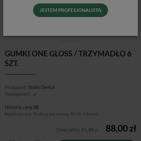
JESTEM PROFESJONALISTĄ
GUMKI ONE GLOSS / TRZYMADŁO 6
SZT.
Producent:
Shofu Dental
Dostępność:
Jest
Historia ceny
Najniższa cena 30 dni przed zmianą:
84,00 zł brutto
88,00 zł
Cena netto:
81,48 zł