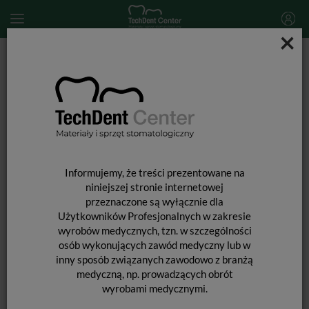
×
Start
MATERIAŁY STOMATOLOGICZNE
AKCESORIA DO POLEROWANIA
Gumki One Gloss / trzymadło 6 szt.
Informujemy, że treści prezentowane na
niniejszej stronie internetowej
przeznaczone są wyłącznie dla
Użytkowników Profesjonalnych w zakresie
wyrobów medycznych, tzn. w szczególności
osób wykonujących zawód medyczny lub w
inny sposób związanych zawodowo z branżą
medyczną, np. prowadzących obrót
wyrobami medycznymi.