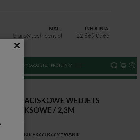
MAIL:
INFOLINIA:
biuro@tech-dent.pl
22 869 0765
×
ODKI OCHRONY OSOBISTEJ
PROTETYKA
UMKI ZACISKOWE WEDJETS
EZLATEKSOWE / 2,3M
b
TWE I SZYBKIE PRZYTRZYMYWANIE