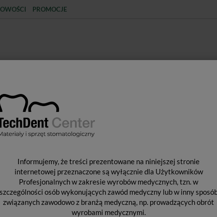
OWOŚCI
PROMOCJE
KCJA
STERYLIZACJA
MATERIAŁY JEDNORAZOWE
SPRZĘT PROTETYCZNY
ŚR
AM
Gumki zaciskowe WEDJETS bezlateksowe / 2,3m
G
Informujemy, że treści prezentowane na niniejszej stronie
B
internetowej przeznaczone są wyłącznie dla Użytkowników
Profesjonalnych w zakresie wyrobów medycznych, tzn. w
szczególności osób wykonujących zawód medyczny lub w inny sposó
związanych zawodowo z branżą medyczną, np. prowadzących obrót
ŁA
wyrobami medycznymi.