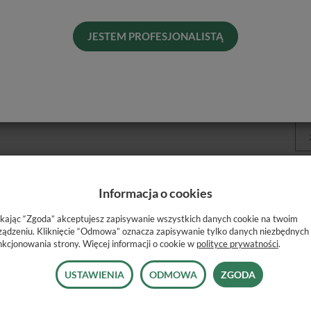
KO
Pro
JESTEM PROFESJONALISTĄ
Dos
His
Naj
Roz
Informacja o cookies
ikając “Zgoda” akceptujesz zapisywanie wszystkich danych cookie na twoim
ządzeniu. Kliknięcie “Odmowa” oznacza zapisywanie tylko danych niezbędnych
nkcjonowania strony. Więcej informacji o cookie w
polityce prywatności
.
USTAWIENIA
ODMOWA
ZGODA
metodę utrzymania koferdamu.