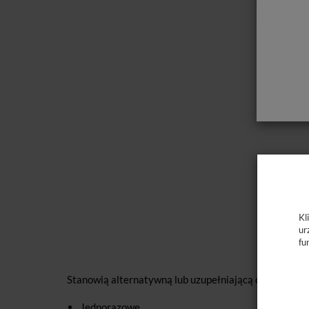
Kl
ur
fu
Stanowią alternatywną lub uzupełniającą do klamer 
Jednorazowe