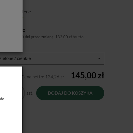
FERDAMU
ducent:
Coltene
tępność:
Jest
toria ceny
niższa cena 30 dni przed zmianą:
132,00 zł brutto
miary:
zielone / cienkie
145,00 zł
Cena netto:
134,26 zł
szt.
DODAJ DO KOSZYKA
 do