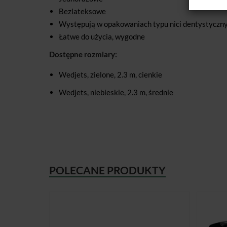
Bezlateksowe
Występują w opakowaniach typu nici dentystyczn
Łatwe do użycia, wygodne
Dostępne rozmiary:
Wedjets, zielone, 2.3 m, cienkie
Wedjets, niebieskie, 2.3 m, średnie
POLECANE PRODUKTY