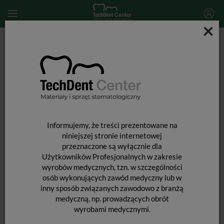
×
Start
MATERIAŁY STOMATOLOGICZNE
PREPARATY STOMATOLOGICZNE
Leki i preparaty stomatologiczne
Gutap Orange / 10 ml
Informujemy, że treści prezentowane na
niniejszej stronie internetowej
przeznaczone są wyłącznie dla
Użytkowników Profesjonalnych w zakresie
wyrobów medycznych, tzn. w szczególności
osób wykonujących zawód medyczny lub w
inny sposób związanych zawodowo z branżą
medyczną, np. prowadzących obrót
wyrobami medycznymi.
GUTAP ORANGE / 10 ML