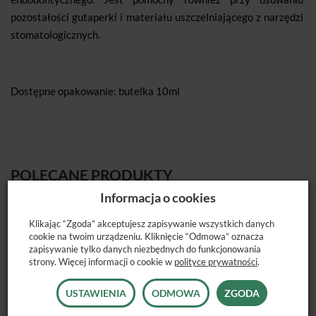
pozostałości gutaperki i materiału uszczelniającego z narzędzi
stomatologicznych.
Dostępne opakowanie: butelka 10ml
POLECANE PRODUKTY
Informacja o cookies
Klikając “Zgoda” akceptujesz zapisywanie wszystkich danych
cookie na twoim urządzeniu. Kliknięcie “Odmowa” oznacza
zapisywanie tylko danych niezbędnych do funkcjonowania
strony. Więcej informacji o cookie w
polityce prywatności
.
USTAWIENIA
ODMOWA
ZGODA