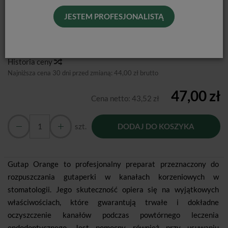
JESTEM PROFESJONALISTĄ
Producent:
Chema
Dostępność:
Jest
Historia ceny
Najniższa cena 30 dni przed zmianą:
44,00 zł brutto
47,00 zł
Cena netto:
43,52 zł
szt.
DODAJ DO KOSZYKA
Gutap Orange to profesjonalny preparat przeznaczony do
rozpuszczania gutaperki w kanałach korzeniowych w
stomatologii. Jego skuteczność opiera się na wyjątkowych
właściwościach, które gwarantują trwałe i dokładne
oczyszczenie kanałów podczas powtórnego leczenia
endodontycznego. Jest pomocny również przy usuwaniu