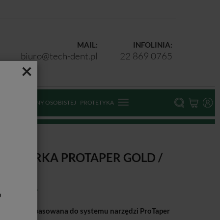
MAIL:
INFOLINIA:
biuro@tech-dent.pl
22 869 0765
×
ODKI OCHRONY OSOBISTEJ
PROTETYKA
 60 szt.
UTAPERKA PROTAPER GOLD /
 SZT.
b
aperka dopasowana do systemu narzędzi ProTaper