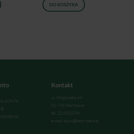
DO KOSZYKA
nto
Kontakt
ul. Głogowska 44
IA KONTA
01-743 Warszawa
IE
tel. 22 6323298
ÓWIENIA
e-mail: biuro@tech-dent.pl