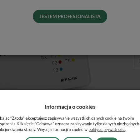
Gol
Pro
JESTEM PROFESJONALISTĄ
Dos
His
Naj
Roz
Informacja o cookies
ikając “Zgoda” akceptujesz zapisywanie wszystkich danych cookie na twoim
ządzeniu. Kliknięcie “Odmowa” oznacza zapisywanie tylko danych niezbędnych
nkcjonowania strony. Więcej informacji o cookie w
polityce prywatności
.