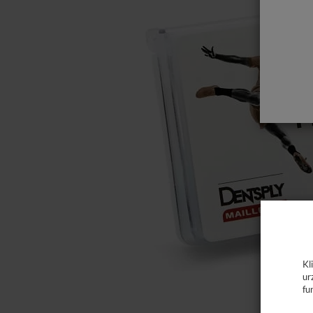
Kl
ur
fu