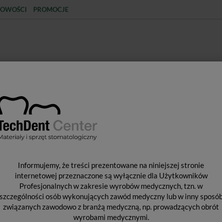
OWOŚCI
PROMOCJE
KCJA
STERYLIZACJA
MATERIAŁY JEDNORAZOWE
SPRZĘT PROTETYCZNY
ŚR
NCJA
Materiały do wypełniania kanałów
Gutaperka ProTaper Gold /
G
Informujemy, że treści prezentowane na niniejszej stronie
60
internetowej przeznaczone są wyłącznie dla Użytkowników
Profesjonalnych w zakresie wyrobów medycznych, tzn. w
szczególności osób wykonujących zawód medyczny lub w inny sposó
związanych zawodowo z branżą medyczną, np. prowadzących obrót
Gut
wyrobami medycznymi.