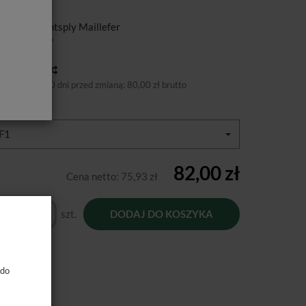
d.
ducent:
Dentsply Maillefer
tępność:
Jest
toria ceny
niższa cena 30 dni przed zmianą:
80,00 zł brutto
miary:
F1
82,00 zł
Cena netto:
75,93 zł
szt.
DODAJ DO KOSZYKA
 do