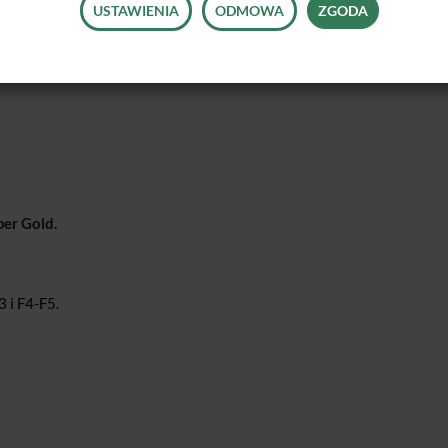
USTAWIENIA
ODMOWA
ZGODA
er Gold.
 i F4-F5.