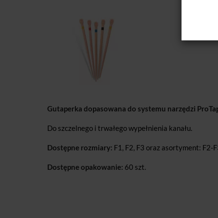
Gutaperka dopasowana do systemu narzędzi ProTap
Do szczelnego i trwałego wypełnienia kanału.
Dostępne rozmiary:
F1, F2, F3 oraz asortyment: F2-F3
Dostępne opakowanie:
60 szt.