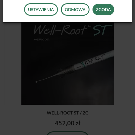
POLECANE PRODUKTY
USTAWIENIA
ODMOWA
ZGODA
WELL-ROOT ST / 2G
452,00 zł