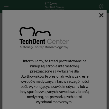
×
Start
MATERIAŁY STOMATOLOGICZNE
ENDODONCJA
Materiały do wypełniania kanałów
Gutaperka ProTaper Next / 60 szt.
Informujemy, że treści prezentowane na
niniejszej stronie internetowej
przeznaczone są wyłącznie dla
Użytkowników Profesjonalnych w zakresie
wyrobów medycznych, tzn. w szczególności
osób wykonujących zawód medyczny lub w
inny sposób związanych zawodowo z branżą
medyczną, np. prowadzących obrót
wyrobami medycznymi.