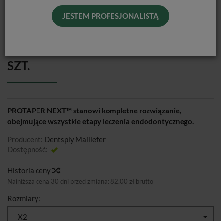
JESTEM PROFESJONALISTĄ
GUTAPERKA PROTAPER NEXT / 60
SZT.
PROTAPER NEXT™ stanowi kompletne rozwiązanie,
obejmujące wszystkie etapy leczenia endodontycznego.
Producent:
Dentsply Maillefer
Dostępność:
Jest
Historia ceny
Najniższa cena 30 dni przed zmianą:
82,00 zł brutto
Rozmiary:
X2