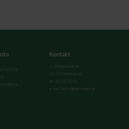
nto
Kontakt
ul. Głogowska 44
IA KONTA
01-743 Warszawa
IE
tel. 22 6323298
ÓWIENIA
e-mail: biuro@tech-dent.pl