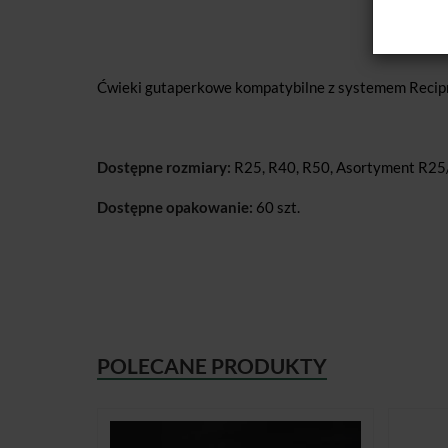
Ćwieki gutaperkowe kompatybilne z systemem Recip
Dostępne rozmiary:
R25, R40, R50, Asortyment R2
Dostępne opakowanie:
60 szt.
POLECANE PRODUKTY