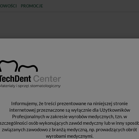
OWOŚCI
PROMOCJE
KCJA
STERYLIZACJA
MATERIAŁY JEDNORAZOWE
SPRZĘT PROTETYCZNY
ŚR
NCJA
Materiały do wypełniania kanałów
Gutaperka Reciproc Dia-Pr
G
Informujemy, że treści prezentowane na niniejszej stronie
R
internetowej przeznaczone są wyłącznie dla Użytkowników
Profesjonalnych w zakresie wyrobów medycznych, tzn. w
szczególności osób wykonujących zawód medyczny lub w inny sposó
związanych zawodowo z branżą medyczną, np. prowadzących obrót
Pro
wyrobami medycznymi.