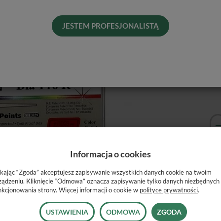
Dos
His
JESTEM PROFESJONALISTĄ
Naj
Ro
Informacja o cookies
ikając “Zgoda” akceptujesz zapisywanie wszystkich danych cookie na twoim
ządzeniu. Kliknięcie “Odmowa” oznacza zapisywanie tylko danych niezbędnych
nkcjonowania strony. Więcej informacji o cookie w
polityce prywatności
.
USTAWIENIA
ODMOWA
ZGODA