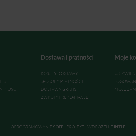
Dostawa i płatności
Moje ko
KOSZTY DOSTAWY
USTAWIEN
IES
SPOSOBY PŁATNOŚCI
LOGOWAN
ATNOŚCI
DOSTAWA GRATIS
MOJE ZAM
ZWROTY I REKLAMACJE
OPROGRAMOWANIE
SOTE
|
PROJEKT I WDROŻENIE
INTLE