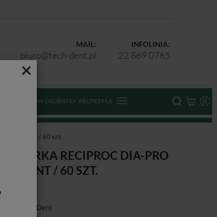
MAIL:
INFOLINIA:
biuro@tech-dent.pl
22 869 0765
×
ODKI OCHRONY OSOBISTEJ
PROTETYKA
o R Diadent / 60 szt.
UTAPERKA RECIPROC DIA-PRO
 DIADENT / 60 SZT.
b
ducent:
DiaDent