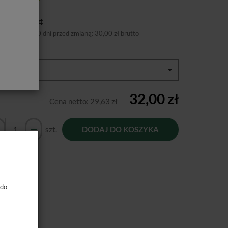
tępność:
Jest
toria ceny
niższa cena 30 dni przed zmianą:
30,00 zł brutto
zmiary
R25
32,00 zł
Cena netto:
29,63 zł
szt.
DODAJ DO KOSZYKA
 do