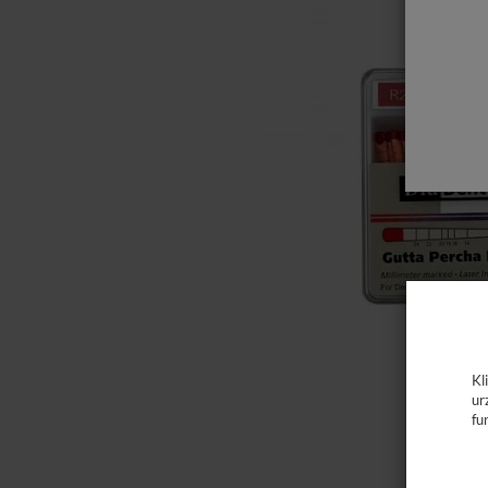
Kl
ur
fu