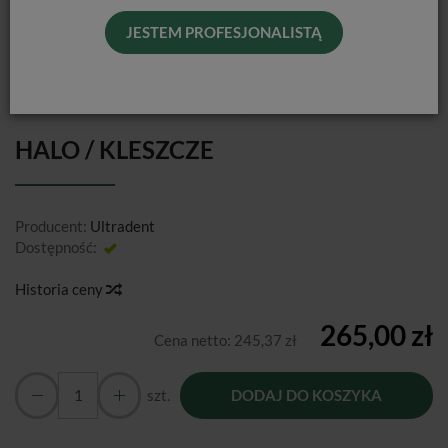
JESTEM PROFESJONALISTĄ
HALO / KLESZCZE
Producent:
Ultradent
Dostępność:
Jest
Historia ceny
265,00 zł
Cena netto:
245,37 zł
szt.
DODAJ DO KOSZYKA