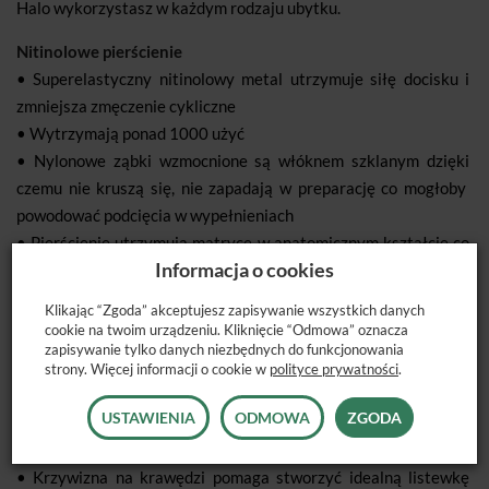
Halo wykorzystasz w każdym rodzaju ubytku.
Nitinolowe pierścienie
• Superelastyczny nitinolowy metal utrzymuje siłę docisku i
zmniejsza zmęczenie cykliczne
• Wytrzymają ponad 1000 użyć
• Nylonowe ząbki wzmocnione są włóknem szklanym dzięki
czemu nie kruszą się, nie zapadają w preparację co mogłoby
powodować podcięcia w wypełnieniach
• Pierścienie utrzymują matryce w anatomicznym kształcie co
Informacja o cookies
znacząco skraca wykończenie odbudowy
• Można je zakładać jeden na drugi, co umożliwia odbudowy
Klikając “Zgoda” akceptujesz zapisywanie wszystkich danych
MOD
cookie na twoim urządzeniu. Kliknięcie “Odmowa” oznacza
zapisywanie tylko danych niezbędnych do funkcjonowania
• Zapewniają idealną separację podczas leczenia całego
strony. Więcej informacji o cookie w
polityce prywatności
.
kwadrantu
USTAWIENIA
ODMOWA
ZGODA
Matryce
• Anatomiczny kształt dla idealnych stycznych
• Krzywizna na krawędzi pomaga stworzyć idealną listewkę