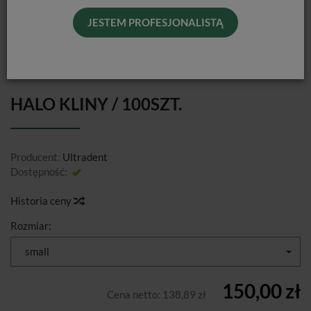
JESTEM PROFESJONALISTĄ
HALO KLINY / 100SZT.
Producent:
Ultradent
Dostępność:
Jest
Historia ceny
Rozmiar:
small
150,00 zł
Cena netto:
138,89 zł