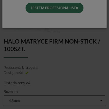
JESTEM PROFESJONALISTĄ
HALO MATRYCE FIRM NON-STICK /
100SZT.
Producent:
Ultradent
Dostępność:
Jest
Historia ceny
Rozmiar:
4,5mm