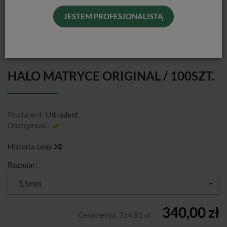
JESTEM PROFESJONALISTĄ
HALO MATRYCE ORIGINAL / 100SZT.
Producent:
Ultradent
Dostępność:
Jest
Historia ceny
Rozmiar:
3,5mm
340,00 zł
Cena netto:
314,81 zł