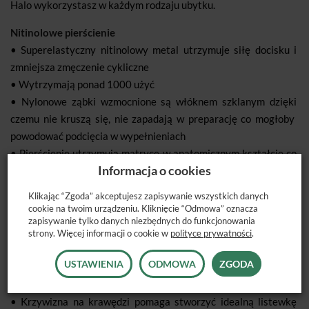
Halo wykorzystasz w każdym rodzaju ubytku.
Nitinolowe pierścienie
• Superelastyczny nitinolowy metal utrzymuje siłę docisku i
zmniejsza zmęczenie cykliczne
• Wytrzymają ponad 1000 użyć
• Nylonowe ząbki wzmocnione są włóknem szklanym dzięki
czemu nie kruszą się, nie zapadają w preparację co mogłoby
powodować podcięcia w wypełnieniach
• Pierścienie utrzymują matryce w anatomicznym kształcie co
Informacja o cookies
znacząco skraca wykończenie odbudowy
• Można je zakładać jeden na drugi, co umożliwia odbudowy
Klikając “Zgoda” akceptujesz zapisywanie wszystkich danych
MOD
cookie na twoim urządzeniu. Kliknięcie “Odmowa” oznacza
zapisywanie tylko danych niezbędnych do funkcjonowania
• Zapewniają idealną separację podczas leczenia całego
strony. Więcej informacji o cookie w
polityce prywatności
.
kwadrantu
USTAWIENIA
ODMOWA
ZGODA
Matryce
• Anatomiczny kształt dla idealnych stycznych
• Krzywizna na krawędzi pomaga stworzyć idealną listewkę