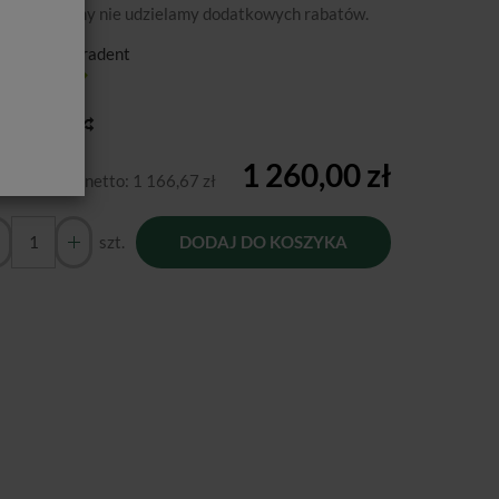
podanej ceny nie udzielamy dodatkowych rabatów.
ducent:
Ultradent
tępność:
Jest
toria ceny
1 260,00 zł
Cena netto:
1 166,67 zł
szt.
DODAJ DO KOSZYKA