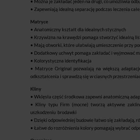
• Można je zakładać jeden na drugi, co umożliwia 
• Zapewniają idealną separację podczas leczenia cał
Matryce
• Anatomiczny kształt dla idealnych stycznych
• Krzywizna na krawędzi pomaga stworzyć idealną li
• Mają otworki, które ułatwiają umieszczenie przy p
• Dodatkowy uchwyt pomaga zakładać i wyjmować ma
• Kolorystyczna identyfikacja
• Matryce Original pozwalają na większą adaptacj
odkształcenia i sprawdzą się w ciasnych przestrzeni
Kliny
• Wklęsła część środkowa zapewni anatomiczną adap
• Kliny typu Firm (mocne) tworzą aktywne zaklin
uszkodzeniu brodawki
• Dzięki odpowiedniej budowie łatwo się zakładają, r
• Łatwe do rozróżnienia kolory pomagają wybrać odp