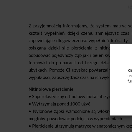
Z przyjemnością informujemy, że system matryc se
kształt wypełnień, dzięki czemu zmniejszysz czas 
zapewniające długowieczność wypełnień, którą Ty i
osiągana dzięki sile pierścienia z nitinolu i ak
odbudować pojedynczy ząb jak i pełen kwadrant. Un
formówki do preparacji od brzegu dziąsłowego do 
ubytkach. Pomoże Ci uzyskać powtarzalne, anatomic
Kl
ur
wypukłości, zaoszczędzisz czas na ich wykończenie. 
fu
Nitinolowe pierścienie
• Superelastyczny nitinolowy metal utrzymuje siłę do
• Wytrzymają ponad 1000 użyć
• Nylonowe ząbki wzmocnione są włóknem szklanym 
mogłoby powodować podcięcia w wypełnieniach
• Pierścienie utrzymują matryce w anatomicznym ks