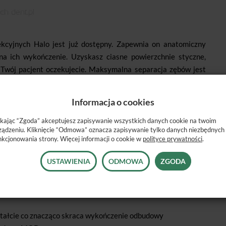
kcyjnych Halo jest już dostępny. Zapewnia on anatomiczny
na ich wykończenie. Uzyskasz ciasne powierzchnie styczne,
 Twój pacjent oczekujecie. Maksymalna separacja zębów jest
tywnym klinom. Ten wspaniały system umożliwia z łatwością
ikalna budowa dziobów pierścienia umożliwia pełną adaptację
Informacja o cookies
listewki brzeżnej i utrzymuje kształt nawet w rozległych
zne kształty wypełnień. Gdy będą miały idealne kontakty i
ikając “Zgoda” akceptujesz zapisywanie wszystkich danych cookie na twoim
ządzeniu. Kliknięcie “Odmowa” oznacza zapisywanie tylko danych niezbędnych
System Halo wykorzystasz w każdym rodzaju ubytku.
nkcjonowania strony. Więcej informacji o cookie w
polityce prywatności
.
USTAWIENIA
ODMOWA
ZGODA
cisku i zmniejsza zmęczenie cykliczne
dzięki czemu nie kruszą się, nie zapadają w preparację co
ztałcie co znacząco skraca wykończenie odbudowy