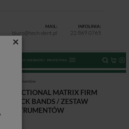
MAIL:
INFOLINIA:
biuro@tech-dent.pl
22 869 0765
×
ODKI OCHRONY OSOBISTEJ
PROTETYKA
aw bez instrumentów
ALO SECTIONAL MATRIX FIRM
ON STICK BANDS / ZESTAW
EZ INSTRUMENTÓW
b