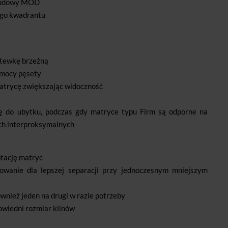
odbudowy MOD
ego kwadrantu
stewkę brzeżną
omocy pęsety
trycę zwiększając widoczność
ę do ubytku, podczas gdy matryce typu Firm są odporne na
ach interproksymalnych
tację matryc
owanie dla lepszej separacji przy jednoczesnym mniejszym
ównież jeden na drugi w razie potrzeby
owiedni rozmiar klinów