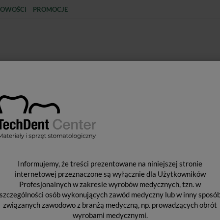
OWOŚCI
PROMOCJE
KCJA
STERYLIZACJA
MATERIAŁY JEDNORAZOWE
SPRZĘT PROTETYCZNY
ŚR
ŁY POMOCNICZE
Halo Sectional Matrix Firm Non Stick Bands / zest
H
Informujemy, że treści prezentowane na niniejszej stronie
N
internetowej przeznaczone są wyłącznie dla Użytkowników
Profesjonalnych w zakresie wyrobów medycznych, tzn. w
B
szczególności osób wykonujących zawód medyczny lub w inny sposó
związanych zawodowo z branżą medyczną, np. prowadzących obrót
wyrobami medycznymi.