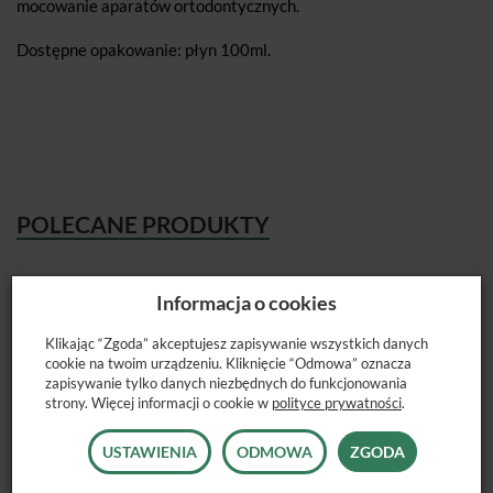
mocowanie aparatów ortodontycznych.
Dostępne opakowanie: płyn 100ml.
POLECANE PRODUKTY
Informacja o cookies
Klikając “Zgoda” akceptujesz zapisywanie wszystkich danych
cookie na twoim urządzeniu. Kliknięcie “Odmowa” oznacza
zapisywanie tylko danych niezbędnych do funkcjonowania
strony. Więcej informacji o cookie w
polityce prywatności
.
USTAWIENIA
ODMOWA
ZGODA