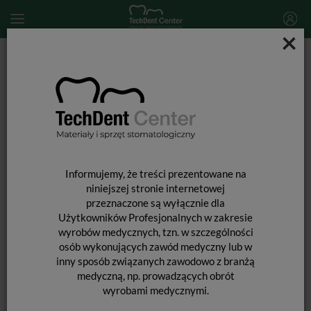
×
Start
MATERIAŁY STOMATOLOGICZNE
CEMENTOWANIE UZUPEŁNIEŃ PROTETYCZNYCH
Harvard Cement SH / 40ml (płyn)
Informujemy, że treści prezentowane na
niniejszej stronie internetowej
przeznaczone są wyłącznie dla
Użytkowników Profesjonalnych w zakresie
wyrobów medycznych, tzn. w szczególności
osób wykonujących zawód medyczny lub w
inny sposób związanych zawodowo z branżą
medyczną, np. prowadzących obrót
HARVARD CEMENT SH / 40ML (PŁYN)
wyrobami medycznymi.