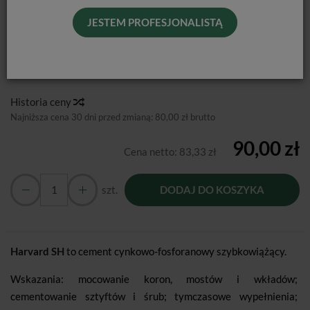
JESTEM PROFESJONALISTĄ
Harvard SH
to cement cynkowo-fosforanowy szybkowiążący.
Producent:
Harvard Dental
Dostępność:
Jest
Historia ceny
Najniższa cena 30 dni przed zmianą:
80,00 zł brutto
90,00 zł
Cena netto:
83,33 zł
szt.
DODAJ DO KOSZYKA
Harvard SH
to cement cynkowo-fosforanowy szybkowiążący.
Wskazania: mocowanie koron, mostów i wkładów;
cementowanie sztyftów i śrub; tymczasowe wypełnienia;