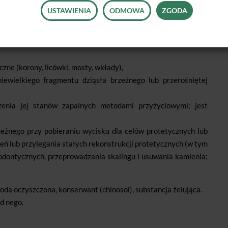
je krwawienie bez przebarwień i osadów.
USTAWIENIA
ODMOWA
ZGODA
dnio lub przy użyciu nici retrakcyjnych.
zne (korony, licówki, mosty, wkłady),
ewielkiego fragmentu dziąsła brzeżnego lub przerośniętej
enia jej stanów zapalnych metodami przyżyciowymi; jest
rzeżnego przy pobieraniu wycisku dla celów protetycznych lub
eń lub przylegania stałych rekonstrukcji protetycznych (w tym
todontycznych, przeprowadzania skalingu i usuwania kamienia;
oda oczyszczona, konserwant (chinosol), substancja żelująca.
d nego.