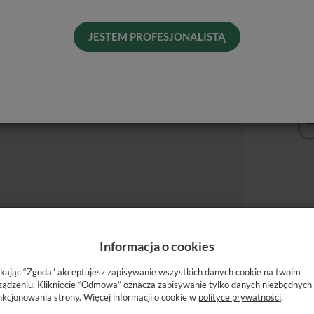
Dos
His
JESTEM PROFESJONALISTĄ
Naj
Informacja o cookies
ikając “Zgoda” akceptujesz zapisywanie wszystkich danych cookie na twoim
wienia.
ządzeniu. Kliknięcie “Odmowa” oznacza zapisywanie tylko danych niezbędnych
nkcjonowania strony. Więcej informacji o cookie w
polityce prywatności
.
zydziąsłowych powstałych podczas zabiegów dentystycznych