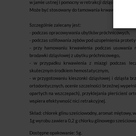
w jamie ustnej i pomocny w retrakcji dziąsła; eliminu
Może być stosowany do tamowania krwawienia bezpośre
Szczególnie zalecany jest:
- podczas opracowywania ubytków próchnicowych,
- podczas szlifowania zębów pod uzupełnienia protetyc
- przy hamowaniu krwawienia podczas usuwania ni
brodawki dziąsłowej z ubytku próchnicowego,
- w przypadku krwawienia z miazgi podczas lecz
skutecznym środkiem hemostatycznym,
- w przygotowaniu kieszonki dziąsłowej i dziąsła b
ortodontycznych, ocenie szczelności brzeżnej wypełni
opartych na wszczepach), przyklejania pierścieni or
wspiera efektywność nici retrakcyjnej.
Skład: chlorek glinu sześciowodny, aromat miętowy, w
1g wyrobu zawiera 0,2 g chlorku glinowego sześciowo
Dostępne opakowanie: 5g.