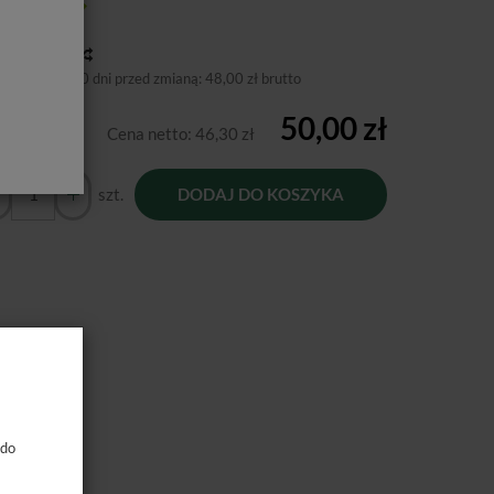
tępność:
Jest
toria ceny
niższa cena 30 dni przed zmianą:
48,00 zł brutto
50,00 zł
Cena netto:
46,30 zł
szt.
DODAJ DO KOSZYKA
 do