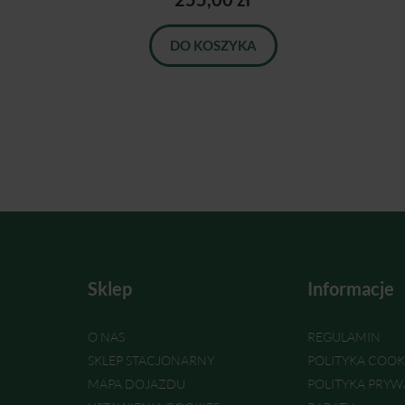
DO KOSZYKA
Sklep
Informacje
O NAS
REGULAMIN
SKLEP STACJONARNY
POLITYKA COOK
MAPA DOJAZDU
POLITYKA PRYW