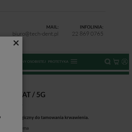
MAIL:
INFOLINIA:
biuro@tech-dent.pl
22 869 0765
×
ODKI OCHRONY OSOBISTEJ
PROTETYKA
tat / 5g
EMOSTAT / 5G
b
 stomatologiczny do tamowania krwawienia.
ducent:
Chema