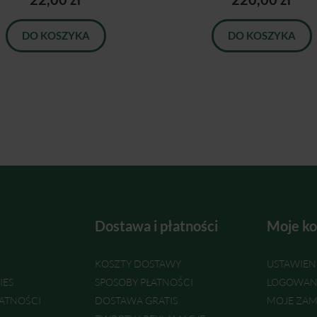
DO KOSZYKA
DO KOSZYKA
Dostawa i płatności
Moje ko
KOSZTY DOSTAWY
USTAWIEN
IES
SPOSOBY PŁATNOŚCI
LOGOWAN
ATNOŚCI
DOSTAWA GRATIS
MOJE ZAM