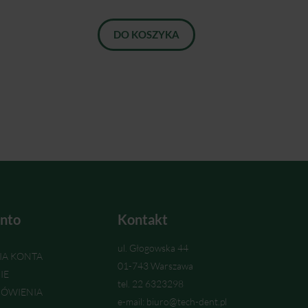
DO KOSZYKA
nto
Kontakt
ul. Głogowska 44
IA KONTA
01-743 Warszawa
IE
tel. 22 6323298
ÓWIENIA
e-mail: biuro@tech-dent.pl