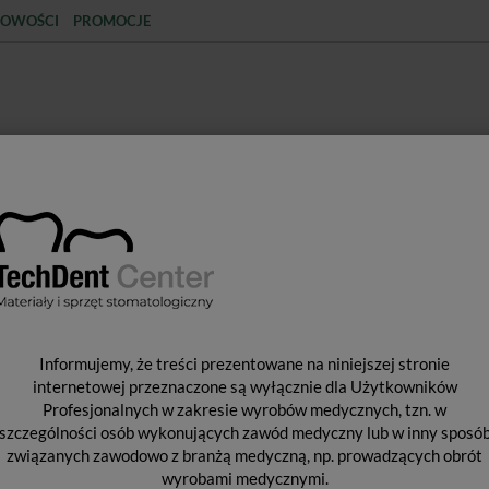
OWOŚCI
PROMOCJE
KCJA
STERYLIZACJA
MATERIAŁY JEDNORAZOWE
SPRZĘT PROTETYCZNY
ŚR
TY STOMATOLOGICZNE
Preparaty do tamowania krwawienia
Hemos
H
Informujemy, że treści prezentowane na niniejszej stronie
internetowej przeznaczone są wyłącznie dla Użytkowników
Profesjonalnych w zakresie wyrobów medycznych, tzn. w
szczególności osób wykonujących zawód medyczny lub w inny sposó
Żel
związanych zawodowo z branżą medyczną, np. prowadzących obrót
Pro
wyrobami medycznymi.