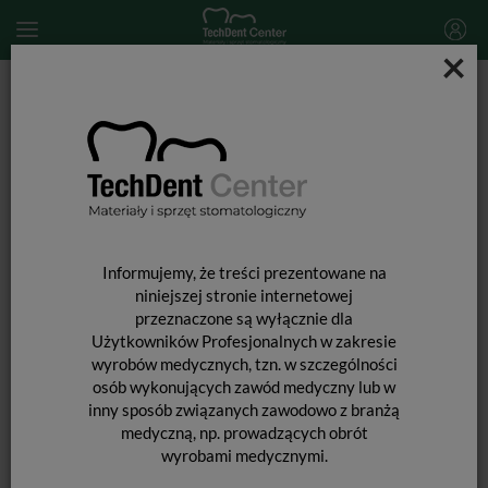
×
Start
PROTETYKA
HERACERAM
HeraCeram Opaque Paste / 2ml
Informujemy, że treści prezentowane na
niniejszej stronie internetowej
przeznaczone są wyłącznie dla
Użytkowników Profesjonalnych w zakresie
wyrobów medycznych, tzn. w szczególności
osób wykonujących zawód medyczny lub w
inny sposób związanych zawodowo z branżą
medyczną, np. prowadzących obrót
HERACERAM OPAQUE PASTE / 2ML
wyrobami medycznymi.