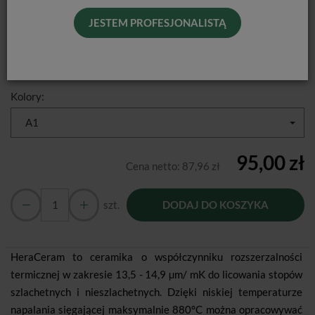
JESTEM PROFESJONALISTĄ
Producent:
KULZER
Dostępność:
Jest
Historia ceny
Kolory:
A1
95,00 zł
Cena netto:
87,96 zł
szt.
DODAJ DO KOSZYKA
HeraCeram to ceramika o współczynniku rozszerzalności
termicznej w zakresie 13,5 - 14,9 µm/ mK do licowania stopów
szlachetnych i nieszlachetnych. Dzięki niskiej temperaturze
napalania sięgającej maksymalnie 880°C można opracowywać