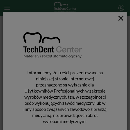
×
Start
MATERIAŁY STOMATOLOGICZNE
MASY WYCISKOWE
Masy wyciskowe poliwinylosiloksanowe (A-silikony)
Hydrorise Extra Light Fast / 2 x 50ml
Informujemy, że treści prezentowane na
niniejszej stronie internetowej
przeznaczone są wyłącznie dla
Użytkowników Profesjonalnych w zakresie
wyrobów medycznych, tzn. w szczególności
osób wykonujących zawód medyczny lub w
inny sposób związanych zawodowo z branżą
medyczną, np. prowadzących obrót
wyrobami medycznymi.