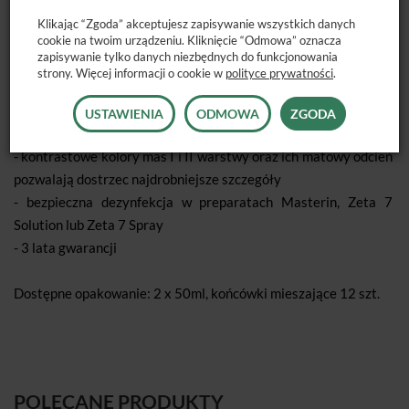
Klikając “Zgoda” akceptujesz zapisywanie wszystkich danych
cookie na twoim urządzeniu. Kliknięcie “Odmowa” oznacza
Zalety:
zapisywanie tylko danych niezbędnych do funkcjonowania
- maksymalna precyzja w odtwarzaniu detali
strony. Więcej informacji o cookie w
polityce prywatności
.
- doskonała płynność
- optymalna wyrazistość krawędzi wycisku
USTAWIENIA
ODMOWA
ZGODA
- stabilność wymiarów i wytrzymałość na zerwanie
- kontrastowe kolory mas I i II warstwy oraz ich matowy odcień
pozwalają dostrzec najdrobniejsze szczegóły
- bezpieczna dezynfekcja w preparatach Masterin, Zeta 7
Solution lub Zeta 7 Spray
- 3 lata gwarancji
Dostępne opakowanie: 2 x 50ml, końcówki mieszające 12 szt.
POLECANE PRODUKTY