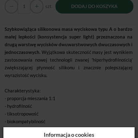
szt.
DODAJ DO KOSZYKA
Szybkowiążąca silikonowa masa wyciskowa typu A o bardzo
małej lepkości (konsystencja super light) przeznaczona na
drugą warstwę wycisków dwuwarstwowych dwuczasowych i
jednoczasowych.
Wyjątkowa skuteczność masy jest wynikiem
zastosowania nowej technologii zwanej 'hiperhydrofilnością'
zwiększającej płynność silikonu i znacznie polepszającej
wyrazistość wycisku.
Charakterystyka:
- proporcja mieszania 1:1
- hydrofilność
- tiksotropowość
- biokompatybilność
- kolor żółty
Informacja o cookies
- zapach waniliowo-miętowy