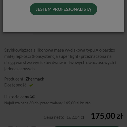
JESTEM PROFESJONALISTĄ
HYDRORISE EXTRA LIGHT FAST / 2 X
50ML
Szybkowiążąca silikonowa masa wyciskowa typu A o bardzo
małej lepkości (konsystencja super light) przeznaczona na
drugą warstwę wycisków dwuwarstwowych dwuczasowych i
jednoczasowych.
Producent:
Zhermack
Dostępność:
Jest
Historia ceny
Najniższa cena 30 dni przed zmianą:
145,00 zł brutto
175,00 zł
Cena netto:
162,04 zł