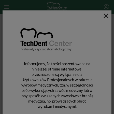
×
Start
MATERIAŁY STOMATOLOGICZNE
MASY WYCISKOWE
Masy wyciskowe do automatycznego mieszania
Hydrorise MAXI Heavy Body Normal / 380ml
Informujemy, że treści prezentowane na
niniejszej stronie internetowej
przeznaczone są wyłącznie dla
Użytkowników Profesjonalnych w zakresie
wyrobów medycznych, tzn. w szczególności
osób wykonujących zawód medyczny lub w
inny sposób związanych zawodowo z branżą
medyczną, np. prowadzących obrót
wyrobami medycznymi.