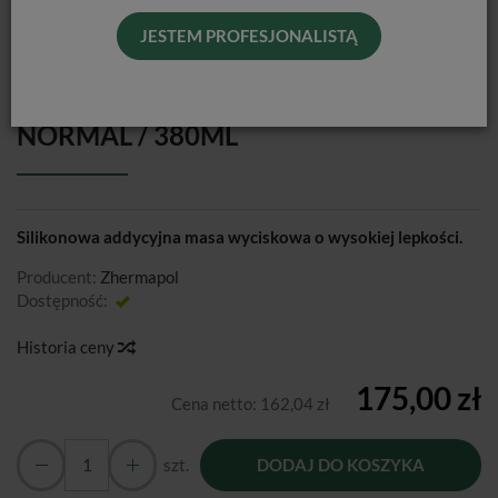
JESTEM PROFESJONALISTĄ
HYDRORISE MAXI HEAVY BODY
NORMAL / 380ML
Silikonowa addycyjna masa wyciskowa o wysokiej lepkości.
Producent:
Zhermapol
Dostępność:
Jest
Historia ceny
175,00 zł
Cena netto:
162,04 zł
szt.
DODAJ DO KOSZYKA