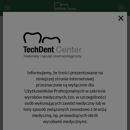
×
Start
MATERIAŁY JEDNORAZOWE
Igły do karpuli
Igły do karpuli Inibsa Monoprotect / 100 szt.
Informujemy, że treści prezentowane na
niniejszej stronie internetowej
przeznaczone są wyłącznie dla
Użytkowników Profesjonalnych w zakresie
wyrobów medycznych, tzn. w szczególności
osób wykonujących zawód medyczny lub w
inny sposób związanych zawodowo z branżą
medyczną, np. prowadzących obrót
wyrobami medycznymi.