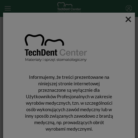
×
Start
MATERIAŁY STOMATOLOGICZNE
ENDODONCJA
Narzędzia kanałowe
Instrumenty Mtwo / 4 szt. (Ass.)
Informujemy, że treści prezentowane na
niniejszej stronie internetowej
przeznaczone są wyłącznie dla
Użytkowników Profesjonalnych w zakresie
wyrobów medycznych, tzn. w szczególności
osób wykonujących zawód medyczny lub w
inny sposób związanych zawodowo z branżą
medyczną, np. prowadzących obrót
wyrobami medycznymi.
INSTRUMENTY MTWO / 4 SZT. (ASS.)