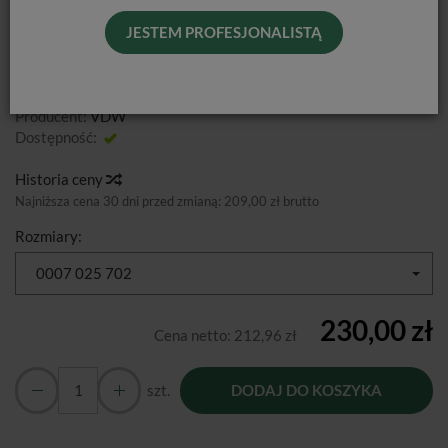
JESTEM PROFESJONALISTĄ
Cena nie podlega rabatowi!
Producent:
VDW
Dostępność:
Jest
Historia ceny
Najniższa cena 30 dni przed zmianą:
209,00 zł brutto
Rozmiary:
0007 025 702
230,00 zł
Cena netto:
212,96 zł
szt.
DODAJ DO KOSZYKA