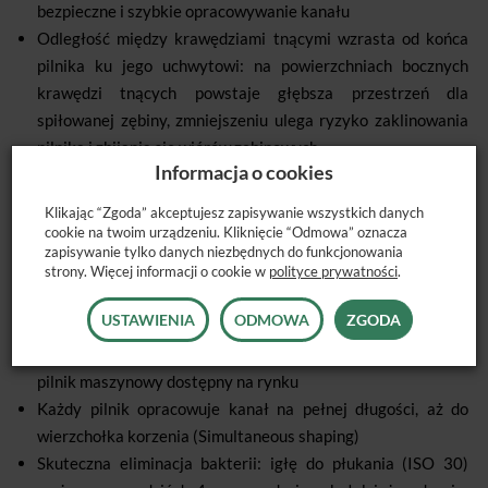
bezpieczne i szybkie opracowywanie kanału
Odległość między krawędziami tnącymi wzrasta od końca
pilnika ku jego uchwytowi: na powierzchniach bocznych
krawędzi tnących powstaje głębsza przestrzeń dla
spiłowanej zębiny, zmniejszeniu ulega ryzyko zaklinowania
pilnika i zbijania się wiórów zębinowych
Informacja o cookies
Krawędzie tnące przebiegają prawie pionowo w długich
spiralach, co pozwala lepiej kontrolować ruch instrumentu
Klikając “Zgoda” akceptujesz zapisywanie wszystkich danych
cookie na twoim urządzeniu. Kliknięcie “Odmowa” oznacza
System Mtwo tworzą:
zapisywanie tylko danych niezbędnych do funkcjonowania
strony. Więcej informacji o cookie w
polityce prywatności
.
I. Cztery instrumenty do opracowania wszystkich rodzajów
kanałów.
USTAWIENIA
ODMOWA
ZGODA
Unikalny instrument 10/.04 - najcieńszy niklowo-tytanowy
pilnik maszynowy dostępny na rynku
Każdy pilnik opracowuje kanał na pełnej długości, aż do
wierzchołka korzenia (Simultaneous shaping)
Skuteczna eliminacja bakterii: igłę do płukania (ISO 30)