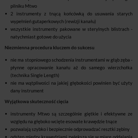
pilniku Mtwo
2 instrumenty z tnącą końcówką do usuwania starych
wypełnień gutaperkowych (rewizji kanału)
wszystkie instrumenty pakowane w sterylnych blistrach -
natychmiast gotowe do użycia
Niezmienna procedura kluczem do sukcesu
nie ma stopniowego schodzenia instrumentami w głąb zęba -
płynne opracowanie kanału aż do samego wierzchołka
(technika Single Length)
nie ma wątpliwości na jakiej głębokości powinien być użyty
dany instrument
Wyjątkowa skuteczność cięcia
instrumenty Mtwo są szczególnie giętkie i efektywne ze
względu na głęboko wcięte esowate krawędzie tnące
pozwalają szybko i bezpiecznie odprowadzać resztki zębiny
odstęp między krawędziami zwiększa się w miarę oddalania