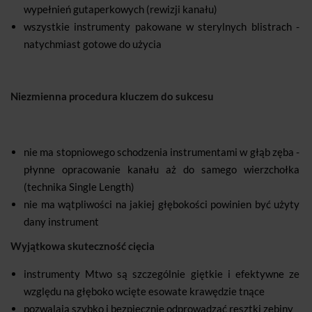
wypełnień gutaperkowych (rewizji kanału)
wszystkie instrumenty pakowane w sterylnych blistrach -
natychmiast gotowe do użycia
Niezmienna procedura kluczem do sukcesu
nie ma stopniowego schodzenia instrumentami w głąb zęba -
płynne opracowanie kanału aż do samego wierzchołka
(technika Single Length)
nie ma wątpliwości na jakiej głębokości powinien być użyty
dany instrument
Wyjątkowa skuteczność cięcia
instrumenty Mtwo są szczególnie giętkie i efektywne ze
względu na głęboko wcięte esowate krawędzie tnące
pozwalają szybko i bezpiecznie odprowadzać resztki zębiny