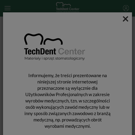
×
Start
MATERIAŁY STOMATOLOGICZNE
ENDODONCJA
Narzędzia kanałowe
Instrumenty Mtwo, working part 16mm / 6 szt.
Informujemy, że treści prezentowane na
niniejszej stronie internetowej
przeznaczone są wyłącznie dla
Użytkowników Profesjonalnych w zakresie
wyrobów medycznych, tzn. w szczególności
osób wykonujących zawód medyczny lub w
inny sposób związanych zawodowo z branżą
medyczną, np. prowadzących obrót
wyrobami medycznymi.