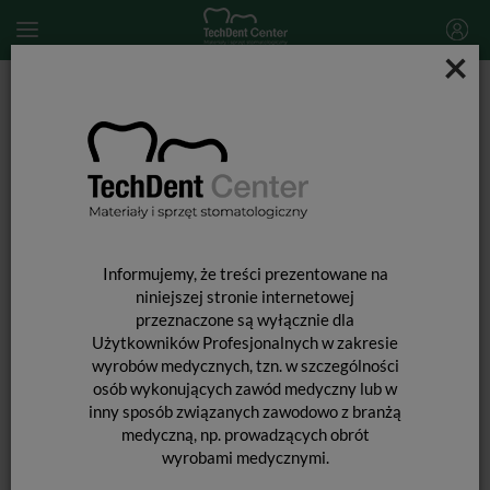
×
Start
MATERIAŁY JEDNORAZOWE
Serwety i pokrowce stomatologiczne
Jednorazowe śliniaki dentystyczne MUSTAF / 50 szt.
Informujemy, że treści prezentowane na
niniejszej stronie internetowej
przeznaczone są wyłącznie dla
Użytkowników Profesjonalnych w zakresie
wyrobów medycznych, tzn. w szczególności
osób wykonujących zawód medyczny lub w
inny sposób związanych zawodowo z branżą
medyczną, np. prowadzących obrót
wyrobami medycznymi.