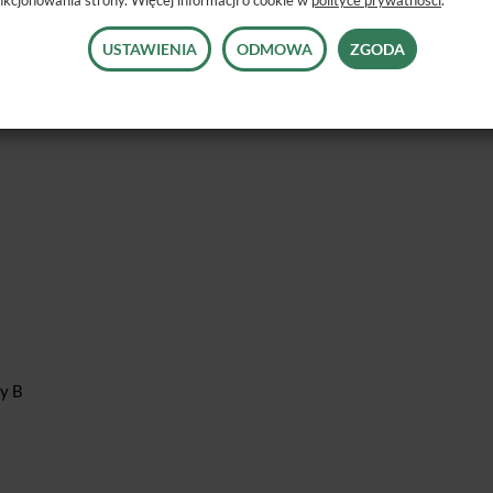
USTAWIENIA
ODMOWA
ZGODA
ply Sirona.
sy B