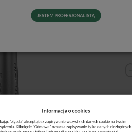
Od 
Pro
JESTEM PROFESJONALISTĄ
Dos
His
Naj
Informacja o cookies
ikając “Zgoda” akceptujesz zapisywanie wszystkich danych cookie na twoim
ządzeniu. Kliknięcie “Odmowa” oznacza zapisywanie tylko danych niezbędnych
nkcjonowania strony. Więcej informacji o cookie w
polityce prywatności
.