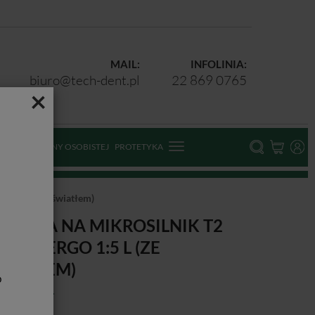
MAIL:
INFOLINIA:
biuro@tech-dent.pl
22 869 0765
×
ODKI OCHRONY OSOBISTEJ
PROTETYKA
go 1:5 L (ze światłem)
ĄTNICA NA MIKROSILNIK T2
INE ENERGO 1:5 L (ZE
WIATŁEM)
b