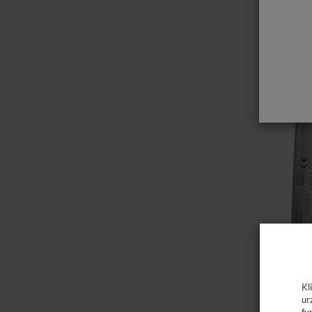
Kl
ur
fu