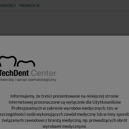
OWOŚCI
PROMOCJE
KCJA
STERYLIZACJA
MATERIAŁY JEDNORAZOWE
SPRZĘT PROTETYCZNY
ŚR
tologiczne i akcesoria
Kątnice
Kątnica na mikrosilnik T2 Line Ener
K
Informujemy, że treści prezentowane na niniejszej stronie
L
internetowej przeznaczone są wyłącznie dla Użytkowników
Profesjonalnych w zakresie wyrobów medycznych, tzn. w
Ś
szczególności osób wykonujących zawód medyczny lub w inny sposó
związanych zawodowo z branżą medyczną, np. prowadzących obrót
wyrobami medycznymi.