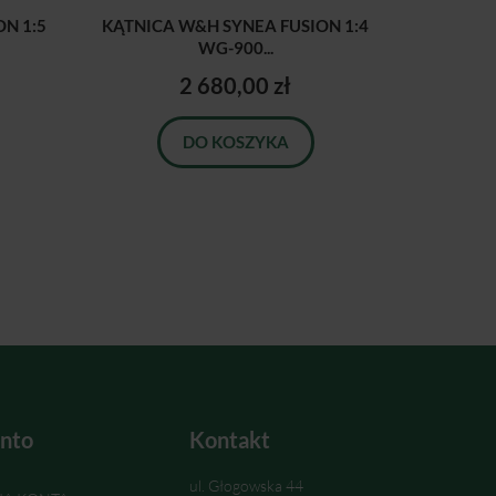
N 1:5
KĄTNICA W&H SYNEA FUSION 1:4
WG-900...
2 680,00 zł
DO KOSZYKA
nto
Kontakt
ul. Głogowska 44