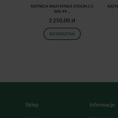
KĄTNICA W&H SYNEA VISION 1:5
KĄTN
WK-99 ...
3 250,00 zł
DO KOSZYKA
Sklep
Informacje