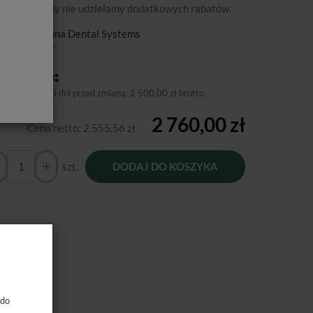
podanej ceny nie udzielamy dodatkowych rabatów.
ducent:
Sirona Dental Systems
tępność:
Jest
toria ceny
niższa cena 30 dni przed zmianą:
2 500,00 zł brutto
2 760,00 zł
Cena netto:
2 555,56 zł
szt.
DODAJ DO KOSZYKA
 do