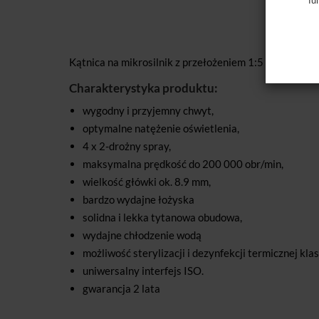
Kątnica na mikrosilnik z przełożeniem 1:5 firmy Dents
Charakterystyka produktu:
wygodny i przyjemny chwyt,
optymalne natężenie oświetlenia,
4 x 2-drożny spray,
maksymalna prędkość do 200 000 obr/min,
wielkość główki ok. 8.9 mm,
bardzo wydajne łożyska
solidna i lekka tytanowa obudowa,
wydajne chłodzenie wodą
możliwość sterylizacji i dezynfekcji termicznej kla
uniwersalny interfejs ISO.
gwarancja 2 lata