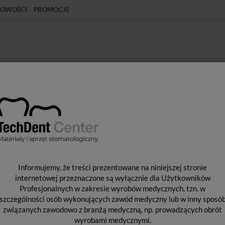
OWOŚCI
PROMOCJE
KCJA
STERYLIZACJA
MATERIAŁY JEDNORAZOWE
SPRZĘT PROTETYCZNY
ŚR
tologiczne i akcesoria
Kątnice
Kątnica W&H Synea Fusion 1:1 WG
K
Informujemy, że treści prezentowane na niniejszej stronie
1
internetowej przeznaczone są wyłącznie dla Użytkowników
Profesjonalnych w zakresie wyrobów medycznych, tzn. w
szczególności osób wykonujących zawód medyczny lub w inny sposó
związanych zawodowo z branżą medyczną, np. prowadzących obrót
Od 
wyrobami medycznymi.