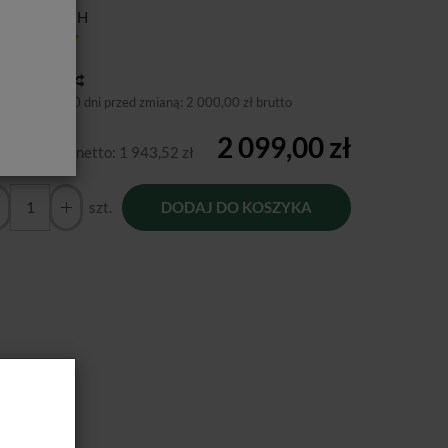
ducent:
W&H
tępność:
Jest
toria ceny
niższa cena 30 dni przed zmianą:
2 000,00 zł brutto
2 099,00 zł
Cena netto:
1 943,52 zł
szt.
DODAJ DO KOSZYKA