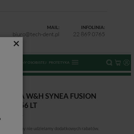
MAIL:
INFOLINIA:
biuro@tech-dent.pl
22 869 0765
×
ODKI OCHRONY OSOBISTEJ
PROTETYKA
-56 LT
ĄTNICA W&H SYNEA FUSION
:1 WG-56 LT
b
podanej ceny nie udzielamy dodatkowych rabatów.