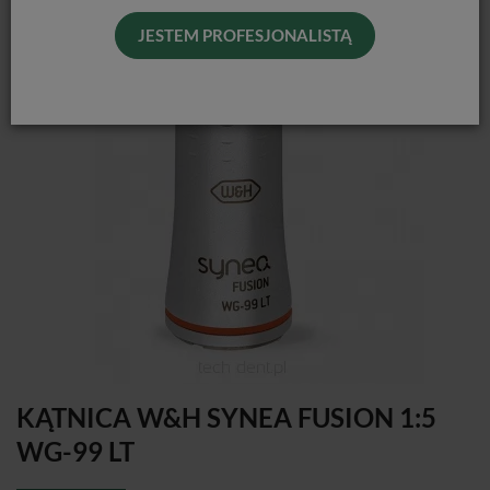
JESTEM PROFESJONALISTĄ
KĄTNICA W&H SYNEA FUSION 1:5
WG-99 LT