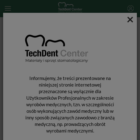
×
Start
SPRZĘT STOMATOLOGICZNY
Końcówki stomatologiczne i akcesoria
Kątnice
Kątnica W&H Synea Fusion 1:5 WG-99 LT
Informujemy, że treści prezentowane na
niniejszej stronie internetowej
przeznaczone są wyłącznie dla
Użytkowników Profesjonalnych w zakresie
wyrobów medycznych, tzn. w szczególności
osób wykonujących zawód medyczny lub w
inny sposób związanych zawodowo z branżą
medyczną, np. prowadzących obrót
wyrobami medycznymi.