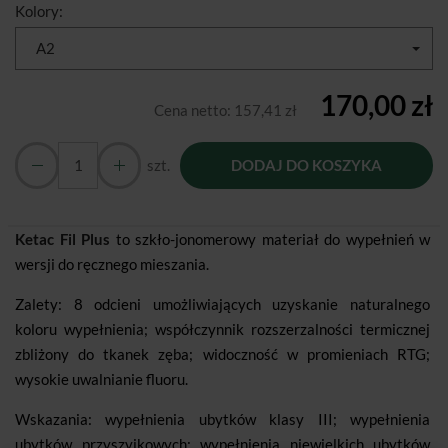
Kolory:
A2
170,00 zł
Cena netto:
157,41 zł
szt.
DODAJ DO KOSZYKA
Ketac Fil Plus
to szkło-jonomerowy materiał do wypełnień w
wersji do ręcznego mieszania.
Zalety: 8 odcieni umożliwiających uzyskanie naturalnego
koloru wypełnienia; współczynnik rozszerzalności termicznej
zbliżony do tkanek zęba; widoczność w promieniach RTG;
wysokie uwalnianie fluoru.
Wskazania: wypełnienia ubytków klasy III; wypełnienia
ubytków przyszyjkowych; wypełnienia niewielkich ubytków