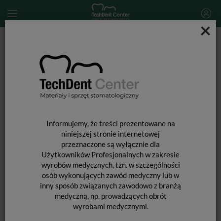
×
Start
MATERIAŁY STOMATOLOGICZNE
MATERIAŁY WYPEŁNIAJĄCE I WIĄŻĄCE
MATERIAŁY GLASJONOMEROWE
Glasjonomery
Ketac Fil Plus / proszek 12,5g
Informujemy, że treści prezentowane na
niniejszej stronie internetowej
przeznaczone są wyłącznie dla
Użytkowników Profesjonalnych w zakresie
wyrobów medycznych, tzn. w szczególności
osób wykonujących zawód medyczny lub w
inny sposób związanych zawodowo z branżą
medyczną, np. prowadzących obrót
wyrobami medycznymi.