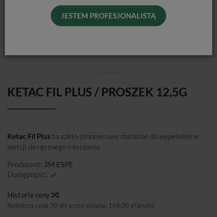
JESTEM PROFESJONALISTĄ
KETAC FIL PLUS / PROSZEK 12,5G
Ketac Fil Plus
to szkło-jonomerowy materiał do wypełnień w
wersji do ręcznego mieszania.
Producent:
3M ESPE
Dostępność:
Jest
Historia ceny
Najniższa cena 30 dni przed zmianą:
168,00 zł brutto