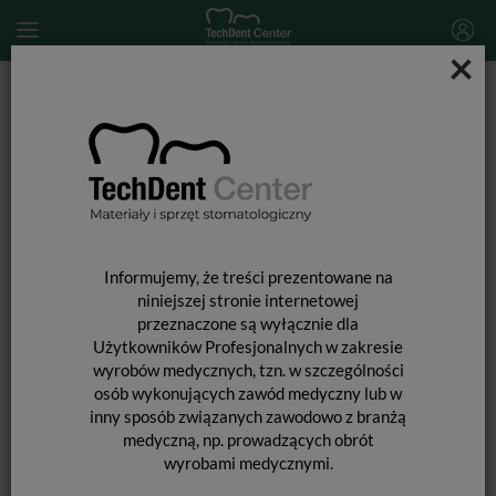
×
Start
MATERIAŁY STOMATOLOGICZNE
MATERIAŁY WYPEŁNIAJĄCE I WIĄŻĄCE
MATERIAŁY GLASJONOMEROWE
Glasjonomery
Ketac Molar Aplicap / 50 kapsułek
Informujemy, że treści prezentowane na
niniejszej stronie internetowej
przeznaczone są wyłącznie dla
Użytkowników Profesjonalnych w zakresie
wyrobów medycznych, tzn. w szczególności
osób wykonujących zawód medyczny lub w
inny sposób związanych zawodowo z branżą
medyczną, np. prowadzących obrót
wyrobami medycznymi.