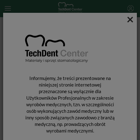
×
Start
MATERIAŁY STOMATOLOGICZNE
MATERIAŁY WYPEŁNIAJĄCE I WIĄŻĄCE
MATERIAŁY GLASJONOMEROWE
Glasjonomery
Ketac Universal Intro Kit A3 / 12,5g + 8,5ml
Informujemy, że treści prezentowane na
niniejszej stronie internetowej
przeznaczone są wyłącznie dla
Użytkowników Profesjonalnych w zakresie
wyrobów medycznych, tzn. w szczególności
osób wykonujących zawód medyczny lub w
inny sposób związanych zawodowo z branżą
medyczną, np. prowadzących obrót
wyrobami medycznymi.