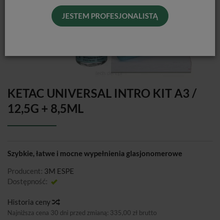
JESTEM PROFESJONALISTĄ
KETAC UNIVERSAL INTRO KIT A3 /
12,5G + 8,5ML
Szybkie, łatwe i mocne wypełnienia glasjonomerowe
Producent:
3M ESPE
Dostępność:
Jest
Historia ceny
Najniższa cena 30 dni przed zmianą:
335,00 zł brutto