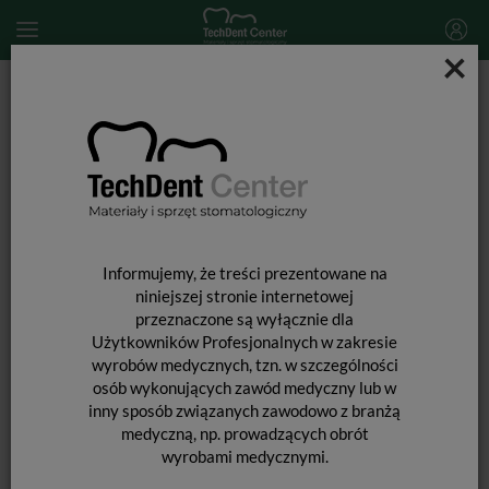
×
Start
MATERIAŁY STOMATOLOGICZNE
Narzędzia stomatologiczne
Instrumenty LM Dental
Kireta Gracey 11/12 Macro ES-ErgoSense
Informujemy, że treści prezentowane na
niniejszej stronie internetowej
przeznaczone są wyłącznie dla
KIRETA GRACEY 11/12 MACRO ES-
Użytkowników Profesjonalnych w zakresie
ERGOSENSE
wyrobów medycznych, tzn. w szczególności
osób wykonujących zawód medyczny lub w
inny sposób związanych zawodowo z branżą
medyczną, np. prowadzących obrót
wyrobami medycznymi.
Od podanej ceny nie udzielamy dodatkowych rabatów.