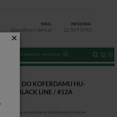
MAIL:
INFOLINIA:
biuro@tech-dent.pl
22 869 0765
×
ODKI OCHRONY OSOBISTEJ
PROTETYKA
LAMRA DO KOFERDAMU HU-
RIEDY BLACK LINE / #12A
b
podanej ceny nie udzielamy dodatkowych rabatów.