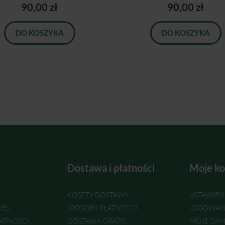
90,00 zł
90,00 zł
DO KOSZYKA
DO KOSZYKA
Dostawa i płatności
Moje ko
KOSZTY DOSTAWY
USTAWIEN
IES
SPOSOBY PŁATNOŚCI
LOGOWAN
ATNOŚCI
DOSTAWA GRATIS
MOJE ZAM