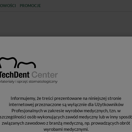
OWOŚCI
PROMOCJE
KCJA
STERYLIZACJA
MATERIAŁY JEDNORAZOWE
SPRZĘT PROTETYCZNY
ŚR
Black Line / #12A
K
Informujemy, że treści prezentowane na niniejszej stronie
F
internetowej przeznaczone są wyłącznie dla Użytkowników
Profesjonalnych w zakresie wyrobów medycznych, tzn. w
szczególności osób wykonujących zawód medyczny lub w inny sposó
związanych zawodowo z branżą medyczną, np. prowadzących obrót
Od 
wyrobami medycznymi.