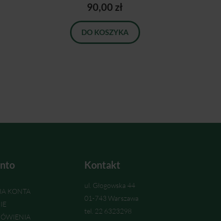
90,00 zł
DO KOSZYKA
nto
Kontakt
ul. Głogowska 44
IA KONTA
01-743 Warszawa
IE
tel. 22 6323298
ÓWIENIA