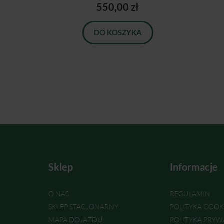
550,00 zł
DO KOSZYKA
Sklep
Informacje
O NAS
REGULAMIN
SKLEP STACJONARNY
POLITYKA COOK
MAPA DOJAZDU
POLITYKA PRYW