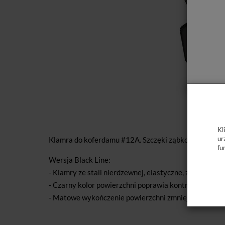
Kl
ur
Klamra do koferdamu #12A. Szczęki ząbkowane. Do d
fu
Wersja Black Line:
- Klamry ze stali nierdzewnej, elastyczne, z efektem 
- Czarny kolor powierzchni poprawia kontrast i ostro
- Matowe wykończenie powierzchni zmniejsza odbicie ś