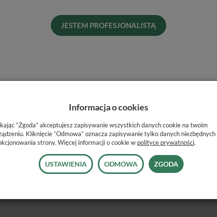
Pro
Dos
JESTEM PROFESJONALISTĄ
His
Informacja o cookies
ikając “Zgoda” akceptujesz zapisywanie wszystkich danych cookie na twoim
ządzeniu. Kliknięcie “Odmowa” oznacza zapisywanie tylko danych niezbędnych
olnych, prawych trzonowców. Para z klamrą #13A.
nkcjonowania strony. Więcej informacji o cookie w
polityce prywatności
.
USTAWIENIA
ODMOWA
ZGODA
pamięci
ść widzenia
wiatła i refleksy świetlne