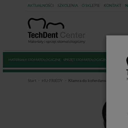
AKTUALNOŚCI
SZKOLENIA
O SKLEPIE
KONTAKT
N
MATERIAŁY STOMATOLOGICZNE
SPRZĘT STOMATOLOGICZNY
DEZYNFE
Start
HU-FRIEDY
Klamra do koferdamu HU-FRIEDY 