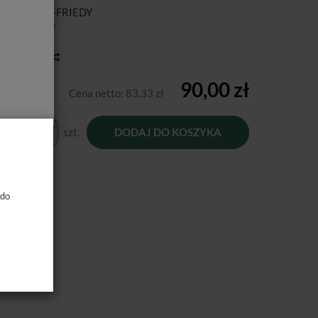
ducent:
HU-FRIEDY
tępność:
Jest
toria ceny
90,00 zł
Cena netto:
83,33 zł
szt.
DODAJ DO KOSZYKA
 do