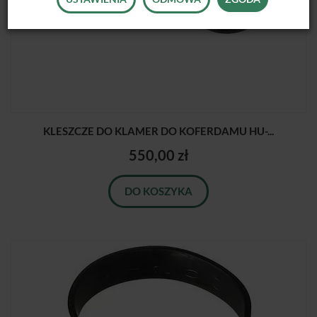
KLESZCZE DO KLAMER DO KOFERDAMU HU-...
550,00 zł
DO KOSZYKA