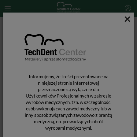
×
Start
HU-FRIEDY
Klamra do koferdamu HU-FRIEDY Black Line / #28
Informujemy, że treści prezentowane na
niniejszej stronie internetowej
przeznaczone są wyłącznie dla
Użytkowników Profesjonalnych w zakresie
wyrobów medycznych, tzn. w szczególności
osób wykonujących zawód medyczny lub w
inny sposób związanych zawodowo z branżą
medyczną, np. prowadzących obrót
wyrobami medycznymi.