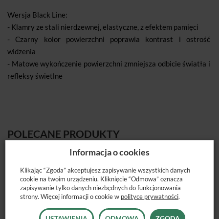
Wersja Black Line:
- Klamry ze stali nierdzewnej, elastyczne, z efektem pamięci
- Czarny kolor powierzchni poprawia kontrast i ostrość
widzenia
- Matowe wykończenie powierzchni zmniejsza odbicie światła i
refleksy świetlne
POLECANE PRODUKTY
Informacja o cookies
Klikając “Zgoda” akceptujesz zapisywanie wszystkich danych
cookie na twoim urządzeniu. Kliknięcie “Odmowa” oznacza
zapisywanie tylko danych niezbędnych do funkcjonowania
strony. Więcej informacji o cookie w
polityce prywatności
.
USTAWIENIA
ODMOWA
ZGODA