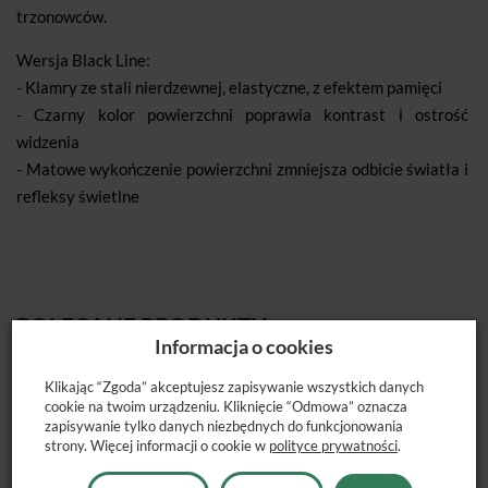
trzonowców.
Wersja Black Line:
- Klamry ze stali nierdzewnej, elastyczne, z efektem pamięci
- Czarny kolor powierzchni poprawia kontrast i ostrość
widzenia
- Matowe wykończenie powierzchni zmniejsza odbicie światła i
refleksy świetlne
POLECANE PRODUKTY
Informacja o cookies
Klikając “Zgoda” akceptujesz zapisywanie wszystkich danych
cookie na twoim urządzeniu. Kliknięcie “Odmowa” oznacza
zapisywanie tylko danych niezbędnych do funkcjonowania
strony. Więcej informacji o cookie w
polityce prywatności
.