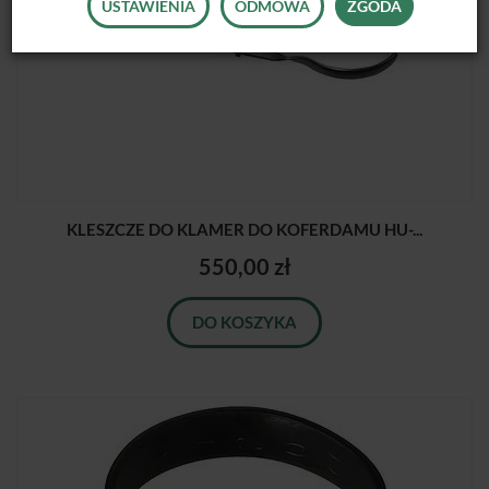
USTAWIENIA
ODMOWA
ZGODA
KLESZCZE DO KLAMER DO KOFERDAMU HU-...
550,00 zł
DO KOSZYKA